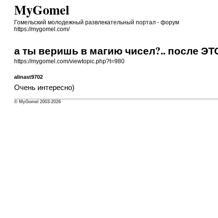
MyGomel
Гомельский молодежный развлекательный портал - форум
https://mygomel.com/
а ты веришь в магию чисел?.. после Э
https://mygomel.com/viewtopic.php?t=980
alinast9702
Очень интересно)
© MyGomel 2003-2026