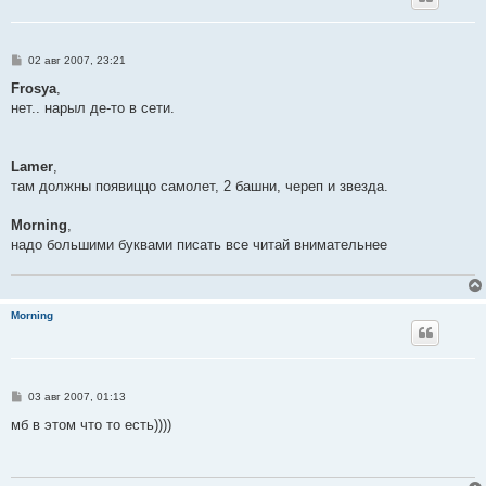
С
02 авг 2007, 23:21
о
о
Frosya
,
б
нет.. нарыл де-то в сети.
щ
е
н
и
е
Lamer
,
там должны появиццо самолет, 2 башни, череп и звезда.
Morning
,
надо большими буквами писать все читай внимательнее
Morning
С
03 авг 2007, 01:13
о
о
мб в этом что то есть))))
б
щ
е
н