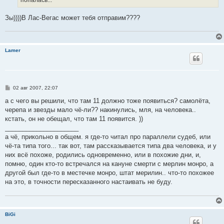
Зы))))В Лас-Вегас может тебя отправим????
Lamer
С
02 авг 2007, 22:07
о
о
а с чего вы решили, что там 11 должно тоже появиться? самолёта,
б
черепа и звезды мало чё-ли?? накинулись, мля, на человека..
щ
е
кстать, он не обещал, что там 11 появится. ))
н
_____________________
и
е
а чё, прикольно в общем. я где-то читал про параллели судеб, или
чё-та типа того... так вот, там рассказывается типа два человека, и у
них всё похоже, родились одновременно, или в похожие дни, и,
помню, один кто-то встречался на кануне смерти с мерлин монро, а
другой был где-то в местечке монро, штат мерилин.. что-то похожее
на это, в точности пересказанного настаивать не буду.
BiGi