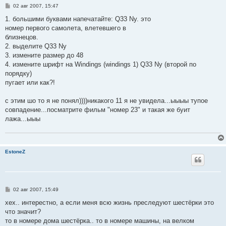
С
02 авг 2007, 15:47
о
о
1. большими буквами напечатайте: Q33 Ny. это
б
номер первого самолета, влетевшего в
щ
е
близнецов.
н
2. выделите Q33 Ny
и
е
3. измените размер до 48
4. измените шрифт на Windings (windings 1) Q33 Ny (второй по
порядку)
пугает или как?!
с этим шо то я не понял))))никакого 11 я не увидела...ыыыы тупое
совпадение...посматрите фильм "номер 23" и такая же буит
лажа...ыыы
EstoneZ
С
02 авг 2007, 15:49
о
о
хех.. интерестно, а если меня всю жизнь преследуют шестёрки это
б
что значит?
щ
е
то в номере дома шестёрка.. то в номере машины, на велком
н