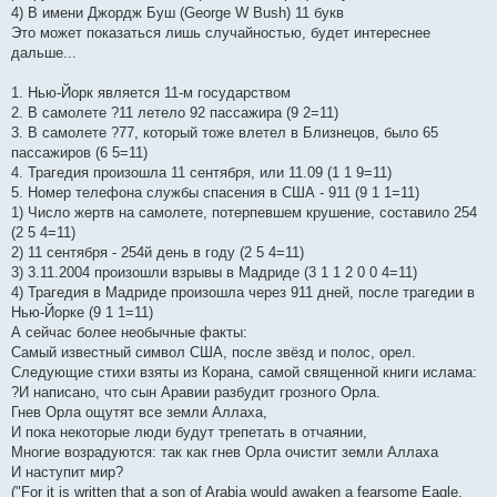
4) В имени Джордж Буш (George W Bush) 11 букв
Это может показаться лишь случайностью, будет интереснее
дальше...
1. Нью-Йорк является 11-м государством
2. В самолете ?11 летело 92 пассажира (9 2=11)
3. В самолете ?77, который тоже влетел в Близнецов, было 65
пассажиров (6 5=11)
4. Трагедия произошла 11 сентября, или 11.09 (1 1 9=11)
5. Номер телефона службы спасения в США - 911 (9 1 1=11)
1) Число жертв на самолете, потерпевшем крушение, составило 254
(2 5 4=11)
2) 11 сентября - 254й день в году (2 5 4=11)
3) 3.11.2004 произошли взрывы в Мадриде (3 1 1 2 0 0 4=11)
4) Трагедия в Мадриде произошла через 911 дней, после трагедии в
Нью-Йорке (9 1 1=11)
А сейчас более необычные факты:
Самый известный символ США, после звёзд и полос, орел.
Следующие стихи взяты из Корана, самой священной книги ислама:
?И написано, что сын Аравии разбудит грозного Орла.
Гнев Орла ощутят все земли Аллаха,
И пока некоторые люди будут трепетать в отчаянии,
Многие возрадуются: так как гнев Орла очистит земли Аллаха
И наступит мир?
("For it is written that a son of Arabia would awaken a fearsome Eagle.