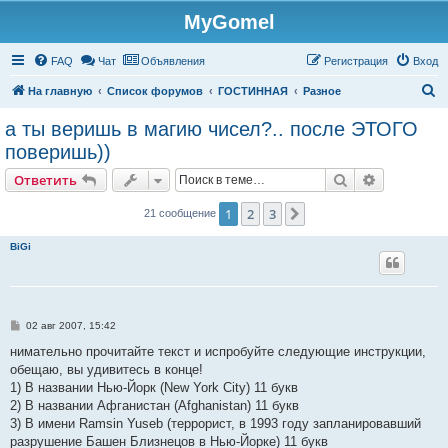
MyGomel
Регистрация
FAQ
Чат
Объявления
Р
е
г
и
с
т
р
а
ц
и
я
Вход
П
На главную
Список форумов
ГОСТИННАЯ
Разное
о
а ты веришь в магию чисел?.. после ЭТОГО
и
поверишь))
с
Ответить
Поиск
Расширен
О
т
в
е
т
и
т
ь
к
1
2
3
След.
21 сообщение
BiGi
С
02 авг 2007, 15:42
о
о
нимательно прочитайте текст и испробуйте следующие инструкции,
б
обещаю, вы удивитесь в конце!
щ
е
1) В названии Нью-Йорк (New York City) 11 букв
н
2) В названии Афганистан (Afghanistan) 11 букв
и
е
3) В имени Ramsin Yuseb (террорист, в 1993 году запланировавший
разрушение Башен Близнецов в Нью-Йорке) 11 букв