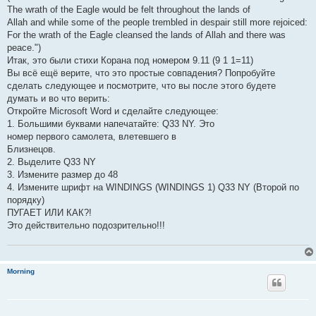
The wrath of the Eagle would be felt throughout the lands of
Allah and while some of the people trembled in despair still more rejoiced:
For the wrath of the Eagle cleansed the lands of Allah and there was
peace.")
Итак, это были стихи Корана под номером 9.11 (9 1 1=11)
Вы всё ещё верите, что это простые совпадения? Попробуйте
сделать следующее и посмотрите, что вы после этого будете
думать и во что верить:
Откройте Microsoft Word и сделайте следующее:
1. Большими буквами напечатайте: Q33 NY. Это
номер первого самолета, влетевшего в
Близнецов.
2. Выделите Q33 NY
3. Измените размер до 48
4. Измените шрифт на WINDINGS (WINDINGS 1) Q33 NY (Второй по
порядку)
ПУГАЕТ ИЛИ КАК?!
Это действительно подозрительно!!!
Morning