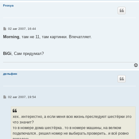
е
Frosya
С
02 авг 2007, 16:44
о
о
Morning
, там не 11, там картинки. Впечатляет.
б
щ
е
н
BiGi
, Сам придумал?
и
е
дельфин
С
02 авг 2007, 19:54
о
о
б
щ
е
хех.. интерестно, а если меня всю жизнь преследуют шестёрки это
н
что значит?
и
е
то в номере дома шестёрка.. то в номере машины, на велком
подключался.. решил номер не выбирать.проверить.. и всё ровно
попалась...