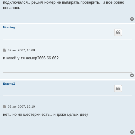
подключался.. решил номер не выбирать.проверить.. и всё ровно
и
е
попалась...
Morning
С
02 авг 2007, 16:08
о
о
и какой у тя номер?666 66 66?
б
щ
е
н
и
е
EstoneZ
С
02 авг 2007, 16:10
о
о
нет.. но но шестёрки есть.. и даже целых две)
б
щ
е
н
и