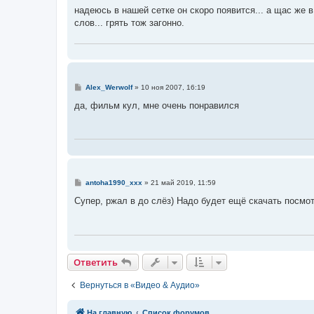
о
надеюсь в нашей сетке он скоро появится... а щас же в
б
слов... грять тож загонно.
щ
е
н
и
е
С
Alex_Werwolf
»
10 ноя 2007, 16:19
о
о
да, фильм кул, мне очень понравился
б
щ
е
н
и
е
С
antoha1990_xxx
»
21 май 2019, 11:59
о
о
Супер, ржал в до слёз) Надо будет ещё скачать посмо
б
щ
е
н
и
е
Ответить
О
т
в
е
т
и
т
ь
Вернуться в «Видео & Аудио»
Связаться с
На главную
Список форумов