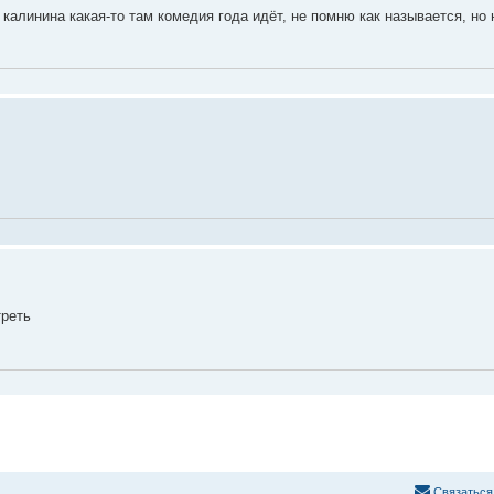
 калинина какая-то там комедия года идёт, не помню как называется, но 
треть
С
в
я
з
а
т
ь
с
я