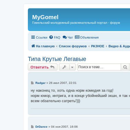
Регистрация
MyGomel
Гомельский молодежный развлекательный портал - форум
Ссылки
FAQ
Чат
Объявления
На главную
Список форумов
РАЗНОЕ
Видео & Ауд
Типа Крутые Легавые
Ответить
П
О
т
в
е
т
и
т
ь
С
Radgar
»
26 июл 2007, 22:01
о
о
ну наконец то, хоть одна норм комедия за год!
б
норм юмор, интрига, и в конце убойнейший экшн, я так 
щ
е
всем обзательно сатреть!)))
н
и
е
С
DrDance
»
04 ноя 2007, 16:06
о