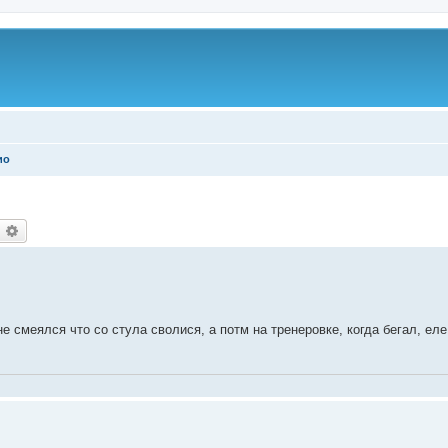
ио
оиск
Расширенный поиск
не смеялся что со стула сволися, а потм на тренеровке, когда бегал, еле