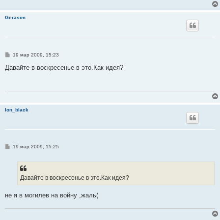
Gerasim
С
19 мар 2009, 15:23
о
о
Давайте в воскресенье в это.Как идея?
б
щ
е
н
и
е
Ion_black
С
19 мар 2009, 15:25
о
о
б
щ
е
Давайте в воскресенье в это.Как идея?
н
и
е
не я в могилев на войну ,жаль(