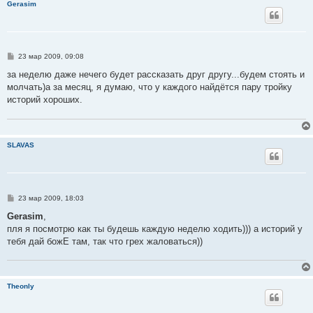
Gerasim
С
23 мар 2009, 09:08
о
о
за неделю даже нечего будет рассказать друг другу...будем стоять и
б
молчать)а за месяц, я думаю, что у каждого найдётся пару тройку
щ
е
историй хороших.
н
и
е
SLAVAS
С
23 мар 2009, 18:03
о
о
Gerasim
,
б
пля я посмотрю как ты будешь каждую неделю ходить))) а историй у
щ
е
тебя дай божЕ там, так что грех жаловаться))
н
и
е
Theonly