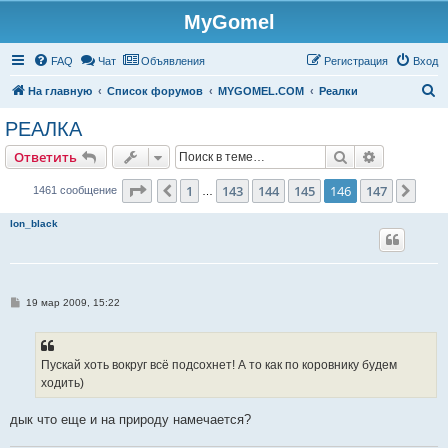
MyGomel
Регистрация
FAQ
Чат
Объявления
Р
е
г
и
с
т
р
а
ц
и
я
Вход
П
На главную
Список форумов
MYGOMEL.COM
Реалки
о
РЕАЛКА
и
Ответить
Поиск
Расширен
О
т
в
е
т
и
т
ь
с
к
Страница
146
из
147
1
143
144
145
146
147
Пред.
След
1461 сообщение
…
Ion_black
С
19 мар 2009, 15:22
о
о
б
щ
е
Пускай хоть вокруг всё подсохнет! А то как по коровнику будем
н
ходить)
и
е
дык что еще и на природу намечается?