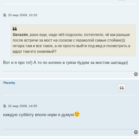
С
20 мар 2009, 10:20
о
о
б
щ
е
Gerasim
, рано еще, надо чёб подсохло, потеплело, чё как раньше
н
после встречи за мост на сосиски с гераколой самые стойкие)))
и
е
гитара там и все такое, а не просто выйти под мед и посмотреть а
вдруг там кто знакомый?
Вот и я про то!) А то по колено в грязи будем за мостом шатаццо)
Theonly
С
22 мар 2009, 14:05
о
о
каждую субботу вполе норм я думую
б
щ
е
н
и
е