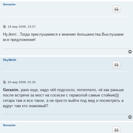
Gerasim
С
19 мар 2009, 15:27
о
о
Ну,йопт...Тогда прислушаемся к мнению большинства.Выслушаем
б
все предложения!
щ
е
н
и
е
SkyWeSt
С
20 мар 2009, 01:24
о
о
Gerasim
, рано еще, надо чёб подсохло, потеплело, чё как раньше
б
после встречи за мост на сосиски с гераколой самые стойкие)))
щ
е
гитара там и все такое, а не просто выйти под мед и посмотреть а
н
вдруг там кто знакомый?
и
е
Gerasim