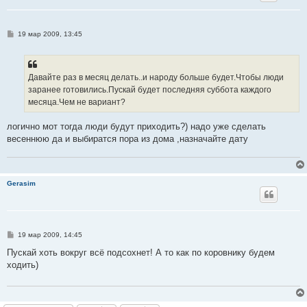
С
19 мар 2009, 13:45
о
о
б
щ
е
Давайте раз в месяц делать..и народу больше будет.Чтобы люди
н
заранее готовились.Пускай будет последняя суббота каждого
и
е
месяца.Чем не вариант?
логично мот тогда люди будут приходить?) надо уже сделать
весеннюю да и выбиратся пора из дома ,назначайте дату
Gerasim
С
19 мар 2009, 14:45
о
о
Пускай хоть вокруг всё подсохнет! А то как по коровнику будем
б
ходить)
щ
е
н
и
е