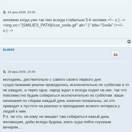
С
26 фев 2009, 23:06
о
о
непомню когда уже так пил всегда стабильно 5-6 человек <!-- s:) -->
б
<img src="{SMILIES_PATH}/icon_smile.gif" alt=":)" title="Smile" /><!--
щ
е
s:) -->
н
и
е
SLAVAS
С
28 фев 2009, 15:56
о
о
молодежь, дествительно с самого своего первого дня
б
существования реалки проводились исключительно по субботам и то
щ
е
не каждую, а через одну. народ ждал и всегда ходил на них. так что
н
повсеместно будем собираться исключительно по субботам. ваши
и
е
начинания по сборам каждый день конечно похвальны, но это
приведет к пустоте на реалках и пропаданию всякого интереса у
людей к ним.
P.s. ни что, ни кому не мешает там собираться кажый день
желающим, дабы всегда будешь знать куда пойти скушным
вечером....