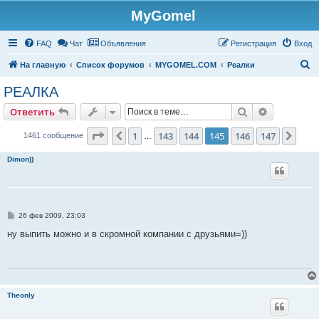
MyGomel
Регистрация
FAQ
Чат
Объявления
Р
е
г
и
с
т
р
а
ц
и
я
Вход
П
На главную
Список форумов
MYGOMEL.COM
Реалки
о
РЕАЛКА
и
Ответить
Поиск
Расширен
О
т
в
е
т
и
т
ь
с
к
Страница
145
из
147
1
143
144
145
146
147
Пред.
След
1461 сообщение
…
Dimon))
С
26 фев 2009, 23:03
о
о
ну выпить можно и в скромной компании с друзьями=))
б
щ
е
н
и
е
Theonly