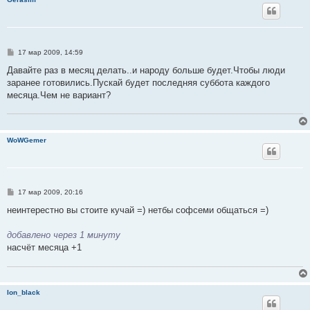
С
17 мар 2009, 14:59
о
о
Давайте раз в месяц делать..и народу больше будет.Чтобы люди
б
заранее готовились.Пускай будет последняя суббота каждого
щ
е
месяца.Чем не вариант?
н
и
е
WoWGemer
С
17 мар 2009, 20:16
о
о
неинтерестно вы стоите кучай =) нетбы софсеми общаться =)
б
щ
е
добавлено через 1 минуту
н
насчёт месяца +1
и
е
Ion_black