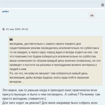
petko
С
01 мар 2009, 00:16
о
о
б
щ
е
молодежь, дествительно с самого своего первого дня
н
существования реалки проводились исключительно по субботам и
и
е
то не каждую, а через одну. народ ждал и всегда ходил на них. так
что повсеместно будем собираться исключительно по субботам.
ваши начинания по сборам каждый день конечно похвальны, но это
приведет к пустоте на реалках и пропаданию всякого интереса у
людей к ним.
P.s. ни что, ни кому не мешает там собираться кажый день
желающим, дабы всегда будешь знать куда пойти скушным
вечером....
Это верно, как-то раньше когда я приходил-знал практически всех
присутствующих и было о чем поговорить. А сейчас? По-моему там
просто молодежь спивается=).
Для чего ходят на реалки? Для меня например было собрать всех