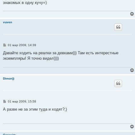
знакомых в одну кучу=)
vuven
С
01 мар 2009, 14:39
о
о
Давайте ходить на реалки за девками))) Там есть интерестные
б
экземпляры! Я точно видел))))
щ
е
н
и
е
Dimon))
С
01 мар 2009, 15:58
о
о
А разве не за этим туда и ходят?;)
б
щ
е
н
и
е
Gerasim