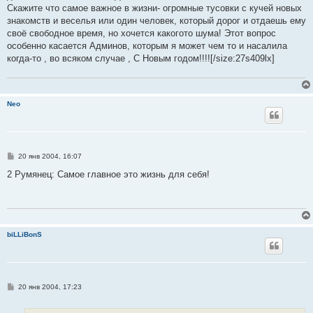
Скажите что самое важное в жизни- огромные тусовки с кучей новых
знакомств и веселья или один человек, который дорог и отдаешь ему
своё свободное время, но хочется какогото шума! Этот вопрос
особенно касается Админов, которым я может чем то и насалила
когда-то , во всяком случае , С Новым годом!!!![/size:27s409lx]
Neo
С
20 янв 2004, 16:07
о
о
2 Румянец: Самое главное это жизнь для себя!
б
щ
е
н
и
е
biLLiBonS
С
20 янв 2004, 17:23
о
о
б