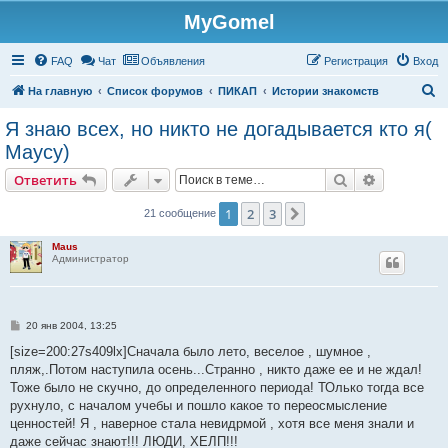
MyGomel
Регистрация
FAQ
Чат
Объявления
Р
е
г
и
с
т
р
а
ц
и
я
Вход
П
На главную
Список форумов
ПИКАП
Истории знакомств
о
Я знаю всех, но никто не догадывается кто я(
и
Маусу)
с
Ответить
Поиск
Расширен
О
т
в
е
т
и
т
ь
к
1
2
3
След.
21 сообщение
Maus
Администратор
С
20 янв 2004, 13:25
о
о
[size=200:27s409lx]Сначала было лето, веселое , шумное ,
б
пляж,.Потом наступила осень...Странно , никто даже ее и не ждал!
щ
е
Тоже было не скучно, до определенного периода! ТОлько тогда все
н
рухнуло, с началом учебы и пошло какое то переосмысление
и
е
ценностей! Я , наверное стала невидрмой , хотя все меня знали и
даже сейчас знают!!! ЛЮДИ, ХЕЛП!!!