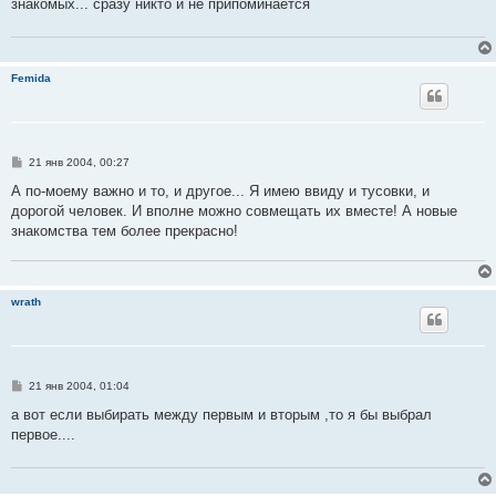
знакомых... сразу никто и не припоминается
щ
е
н
и
е
Femida
С
21 янв 2004, 00:27
о
о
А по-моему важно и то, и другое... Я имею ввиду и тусовки, и
б
дорогой человек. И вполне можно совмещать их вместе! А новые
щ
е
знакомства тем более прекрасно!
н
и
е
wrath
С
21 янв 2004, 01:04
о
о
а вот если выбирать между первым и вторым ,то я бы выбрал
б
первое....
щ
е
н
и
е