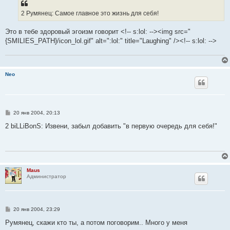
щ
е
2 Румянец: Самое главное это жизнь для себя!
н
и
е
Это в тебе здоровый эгоизм говорит <!-- s:lol: --><img src="
{SMILIES_PATH}/icon_lol.gif" alt=":lol:" title="Laughing" /><!-- s:lol: -->
Neo
С
20 янв 2004, 20:13
о
о
2 biLLiBonS: Извени, забыл добавить "в первую очередь для себя!"
б
щ
е
н
и
е
Maus
Администратор
С
20 янв 2004, 23:29
о
о
Румянец, скажи кто ты, а потом поговорим.. Много у меня
б