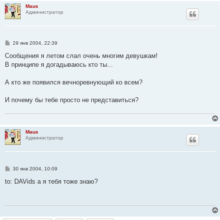
Maus
Администратор
С
29 янв 2004, 22:39
о
о
Сообщения я летом слал очень многим девушкам!
б
В принципе я догадываюсь кто ты...
щ
е
н
А кто же появился вечноревнующий ко всем?
и
е
И почему бы тебе просто не представиться?
Maus
Администратор
С
30 янв 2004, 10:09
о
о
to: DAVids а я тебя тоже знаю?
б
щ
е
н
и
е