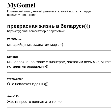
MyGomel
Гомельский молодежный развлекательный портал - форум
https://mygomel.com/
прекрасная жизнь в беларуси)))
https://mygomel.com/viewtopic.php?t=3428
WoWGemer
мы арийцы мы захватим мир . =)
Dimon))
мы, славяне, во главе с пионером, захватим весь мир, унич
истинными арийцами;-))
WoWGemer
О_о неплахая идея =))))
Anna123
Жесть просто полная это точно