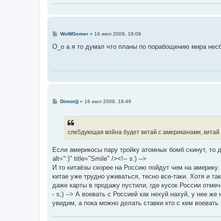
С
WoWGemer
»
16 июл 2009, 18:09
о
о
О_о а я то думал что планы по порабощению мира несбы
б
щ
е
н
и
е
С
Dimon))
»
16 июл 2009, 18:49
о
о
б
щ
е
сле5дующая война будет китай с американами, китай 
н
и
е
Если америкосы пару тройку атомных бомб скинут, то д
alt=":)" title="Smile" /><!-- s:) -->
И то китаёзы скорее на Россию пойдут чем на америку.
китае уже трудно уживаться, тесно все-таки. Хотя и т
даже карты в продажу пустили, где кусок России отмечен к
- s;) --> А воевать с Россией как нехyй нахyй, у нее 
увидим, а пока можно делать ставки кто с кем воевать буде