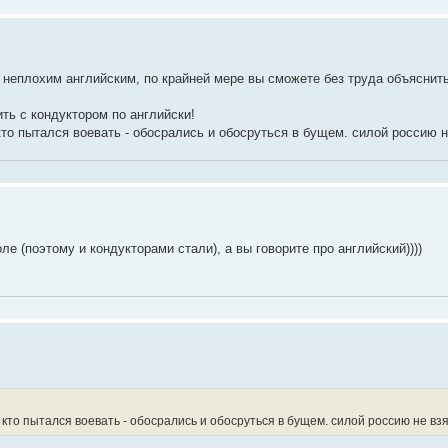
т неплохим английским, по крайней мере вы сможете без труда объяснить
ить с кондуктором по английски!
кто пытался воевать - обосрались и обосруться в бущем. силой россию н
е (поэтому и кондукторами стали), а вы говорите про английский))))
 кто пытался воевать - обосрались и обосруться в бущем. силой россию не взя