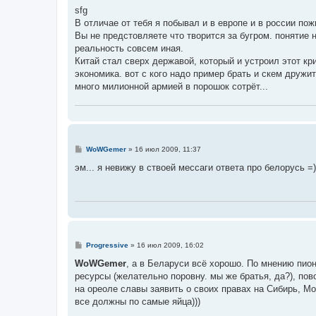
о
sfg
б
В отличае от тебя я побывал и в европе и в россии пож
щ
е
Вы не предстовляете что творится за бугром. понятие 
н
реальность совсем иная.
и
е
Китай стал сверх державой, который и устроил этот кр
экономика. вот с кого надо пример брать и скем дружи
много милионной армией в порошок сотрёт...
С
WoWGemer
»
16 июл 2009, 11:37
о
о
эм... я невижу в ствоей мессаги ответа про белорусь =)
б
щ
е
н
и
е
С
Progressive
»
16 июл 2009, 16:02
о
о
WoWGemer
, а в Беларуси всё хорошо. По мнению пион
б
ресурсы (желательно поровну. мы же братья, да?), пов
щ
е
на ореоле славы заявить о своих правах на Сибирь, Мо
н
все должны по самые яйца)))
и
е