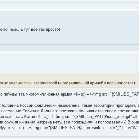
точные.. а тут всё так просто)
этих америкосов и европу своей много милионной армией в порошок сотрёт...
о пи%ды эта многомиллионная армия <!-- s:) --><img src="{SMILIES_PATH}
 Половина России фактически незаселена, такая территория пропадает, 
ак население Сибири и Дальнего востока в большинстве своем составляют
ак часть Китая <!-- s;) --><img src="{SMILIES_PATH}/icon_wink.gif" alt=";
же ни оружия ни денег нихрена нету, все попизьдили и попродавали;-) В о
т <!-- s;) --><img src="{SMILIES_PATH}/icon_wink.gif" alt=";)" title="Wink"