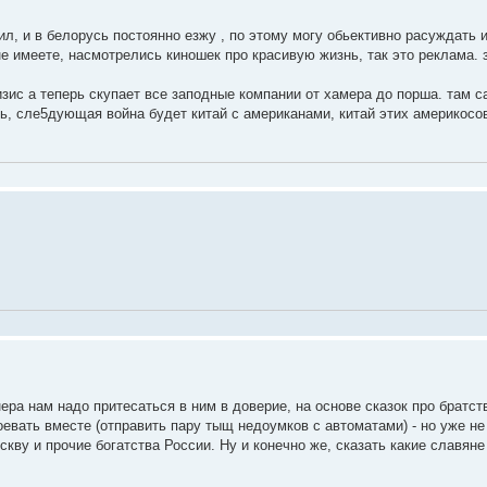
ил, и в белорусь постоянно езжу , по этому могу обьективно расуждать 
не имеете, насмотрелись киношек про красивую жизнь, так это реклама. 
изис а теперь скупает все заподные компании от хамера до порша. там 
ть, сле5дующая война будет китай с американами, китай этих америкосо
ера нам надо притесаться в ним в доверие, на основе сказок про братст
оевать вместе (отправить пару тыщ недоумков с автоматами) - но уже не
скву и прочие богатства России. Ну и конечно же, сказать какие славяне