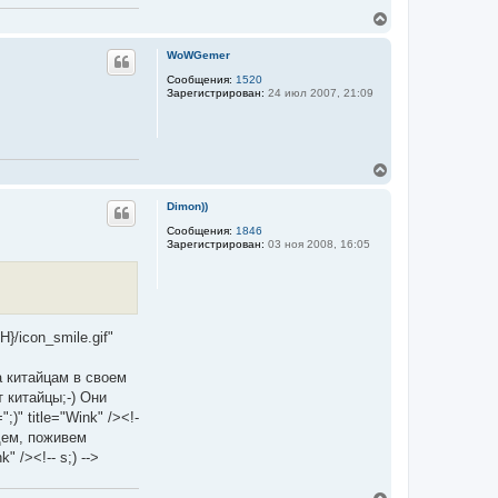
а
ч
В
а
е
л
р
WoWGemer
у
н
у
Сообщения:
1520
Зарегистрирован:
24 июл 2007, 21:09
т
ь
с
я
к
В
н
е
а
р
ч
Dimon))
н
а
у
Сообщения:
1846
л
Зарегистрирован:
03 ноя 2008, 16:05
т
у
ь
с
я
к
н
/icon_smile.gif"
а
ч
а
а китайцам в своем
л
 китайцы;-) Они
у
)" title="Wink" /><!-
бщем, поживем
 /><!-- s;) -->
В