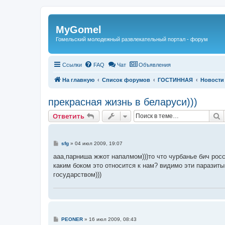
Регистрация
MyGomel
Гомельский молодежный развлекательный портал - форум
Ссылки
FAQ
Чат
Объявления
На главную
Список форумов
ГОСТИННАЯ
Новости
прекрасная жизнь в беларуси)))
Ответить
П
О
т
в
е
т
и
т
ь
С
sfg
»
04 июл 2009, 19:07
о
о
ааа,парниша жжот напалмом)))то что чурбанье бич росс
б
каким боком это относится к нам? видимо эти паразиты
щ
е
государством)))
н
и
е
С
PEONER
»
16 июл 2009, 08:43
о