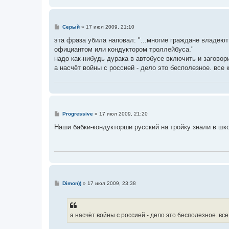
С
Серый
»
17 июл 2009, 21:10
о
о
эта фраза убила наповал: "...многие граждане владею
б
официантом или кондуктором троллейбуса."
щ
е
надо как-нибудь дурака в автобусе включить и заговор
н
а насчёт войны с россией - дело это бесполезное. все 
и
е
С
Progressive
»
17 июл 2009, 21:20
о
о
Наши бабки-кондукторши русский на тройку знали в школ
б
щ
е
н
и
е
С
Dimon))
»
17 июл 2009, 23:38
о
о
б
щ
е
а насчёт войны с россией - дело это бесполезное. все
н
и