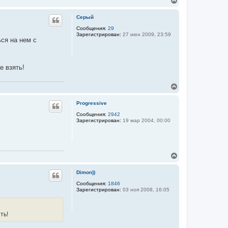
е
р
Серый
н
у
Сообщения:
29
Зарегистрирован:
27 июн 2009, 23:59
т
ся на нем с
ь
с
я
к
е взять!
н
а
ч
В
а
е
л
р
Progressive
у
н
у
Сообщения:
2942
Зарегистрирован:
19 мар 2004, 00:00
т
ь
с
я
к
В
н
е
а
р
ч
Dimon))
н
а
у
Сообщения:
1846
л
Зарегистрирован:
03 ноя 2008, 16:05
т
у
ь
с
я
ть!
к
н