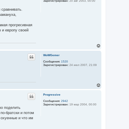
Зарегистрирован:
20 авг 2003, 00:00
т
ь
и сравнивать.
с
я
замануха,
к
н
самая прогресивная
а
ч
в и европу своей
а
л
у
В
е
р
WoWGemer
н
у
Сообщения:
1520
Зарегистрирован:
24 июл 2007, 21:09
т
ь
с
я
к
В
н
е
а
р
ч
Progressive
н
а
у
Сообщения:
2942
л
Зарегистрирован:
19 мар 2004, 00:00
т
у
во поделить
ь
 по-братски и потом
с
я
 охyенные и что им
к
н