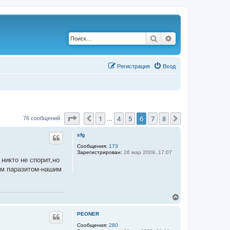
Поиск
Расширенный по
Р
е
г
и
с
т
р
а
ц
и
я
Вход
Страница
6
из
8
1
4
5
6
7
8
Пред.
След.
76 сообщений
…
sfg
Сообщения:
173
Зарегистрирован:
26 мар 2009, 17:07
никто не спорит,но
ным паразитом-нашим
В
е
р
PEONER
н
у
Сообщения:
280