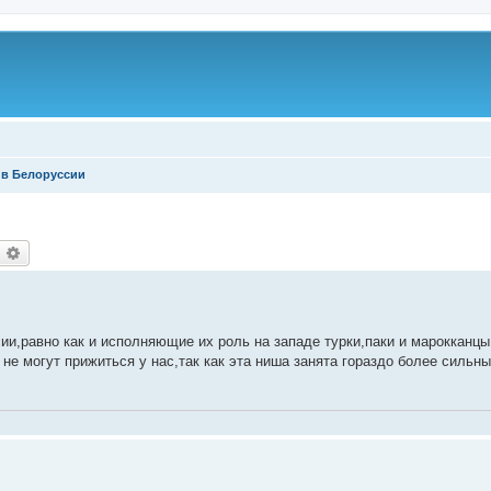
 в Белоруссии
оиск
Расширенный поиск
ии,равно как и исполняющие их роль на западе турки,паки и марокканцы 
 не могут прижиться у нас,так как эта ниша занята гораздо более силь