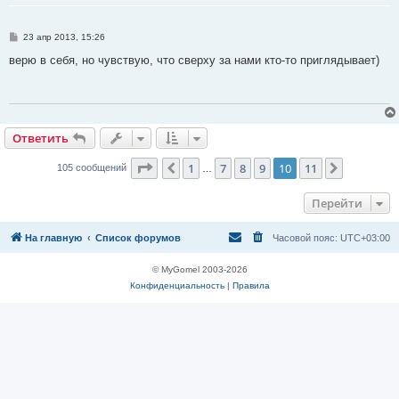
С
23 апр 2013, 15:26
о
о
верю в себя, но чувствую, что сверху за нами кто-то приглядывает)
б
щ
е
н
и
е
Ответить
О
т
в
е
т
и
т
ь
Страница
10
из
11
1
7
8
9
10
11
Пред.
След.
105 сообщений
…
Перейти
На главную
Список форумов
Часовой пояс:
UTC+03:00
© MyGomel 2003-2026
Конфиденциальность
|
Правила