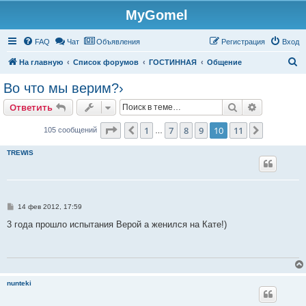
MyGomel
Регистрация
FAQ
Чат
Объявления
Р
е
г
и
с
т
р
а
ц
и
я
Вход
П
На главную
Список форумов
ГОСТИННАЯ
Общение
о
Во что мы верим?›
и
Ответить
Поиск
Расширен
О
т
в
е
т
и
т
ь
с
к
Страница
10
из
11
1
7
8
9
10
11
Пред.
След.
105 сообщений
…
TREWIS
С
14 фев 2012, 17:59
о
о
3 года прошло испытания Верой а женился на Кате!)
б
щ
е
н
и
е
nunteki