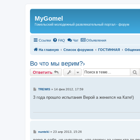
Регистрация
MyGomel
Гомельский молодежный развлекательный портал - форум
Ссылки
FAQ
Чат
Объявления
На главную
Список форумов
ГОСТИННАЯ
Общени
Во что мы верим?›
Ответить
П
О
т
в
е
т
и
т
ь
С
TREWIS
»
14 фев 2012, 17:59
о
о
3 года прошло испытания Верой а женился на Кате!)
б
щ
е
н
и
е
С
nunteki
»
23 апр 2013, 15:26
о
о
верю в себя, но чувствую, что сверху за нами кто-то п