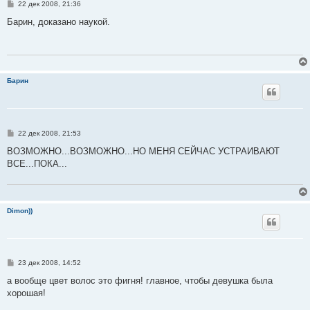
С
22 дек 2008, 21:36
о
о
Барин, доказано наукой.
б
щ
е
н
и
е
Барин
С
22 дек 2008, 21:53
о
о
ВОЗМОЖНО...ВОЗМОЖНО...НО МЕНЯ СЕЙЧАС УСТРАИВАЮТ
б
ВСЕ...ПОКА...
щ
е
н
и
е
Dimon))
С
23 дек 2008, 14:52
о
о
а вообще цвет волос это фигня! главное, чтобы девушка была
б
хорошая!
щ
е