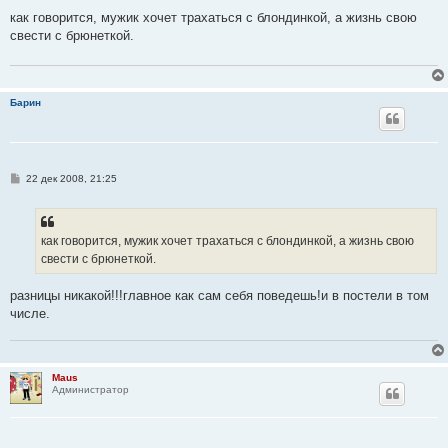
о
о
как говорится, мужик хочет трахаться с блондинкой, а жизнь свою
б
свести с брюнеткой.
щ
е
н
и
е
Барин
С
22 дек 2008, 21:25
о
о
б
щ
е
как говорится, мужик хочет трахаться с блондинкой, а жизнь свою
н
свести с брюнеткой.
и
е
разницы никакой!!!главное как сам себя поведешь!и в постели в том
числе.
Maus
Администратор