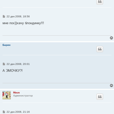
С
22 дек 2008, 18:56
о
о
мне пох))хачу блондинку!!!
б
щ
е
н
и
е
Барин
С
22 дек 2008, 20:01
о
о
А ЭМОЧКУ?!
б
щ
е
н
и
е
Maus
Администратор
С
22 дек 2008, 21:16