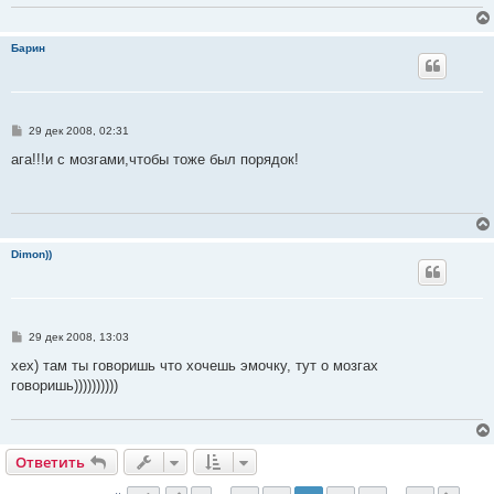
н
и
е
Барин
С
29 дек 2008, 02:31
о
о
ага!!!и с мозгами,чтобы тоже был порядок!
б
щ
е
н
и
е
Dimon))
С
29 дек 2008, 13:03
о
о
хех) там ты говоришь что хочешь эмочку, тут о мозгах
б
говоришь))))))))))
щ
е
н
и
е
Ответить
О
т
в
е
т
и
т
ь