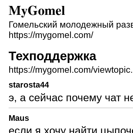
MyGomel
Гомельский молодежный разв
https://mygomel.com/
Техподдержка
https://mygomel.com/viewtopi
starosta44
э, а сейчас почему чат н
Maus
если я хочу найти цыпоч