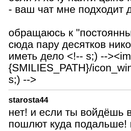
- ваш чат мне подходит 
обращаюсь к "постоянны
сюда пару десятков нико
иметь дело <!-- s;) --><im
{SMILIES_PATH}/icon_wink.g
s;) -->
starosta44
нет! и если ты войдёшь в
пошлют куда подальше! 