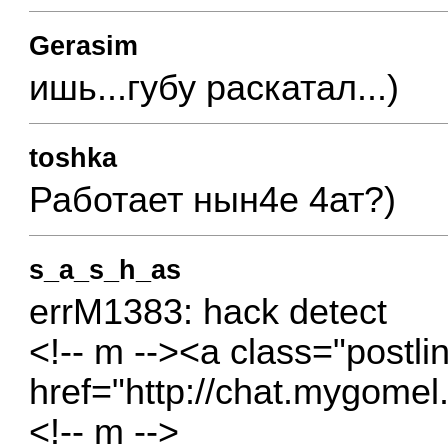
Gerasim
ишь...губу раскатал...)
toshka
Работает нын4е 4ат?)
s_a_s_h_as
errM1383: hack detect
<!-- m --><a class="postli
href="http://chat.mygome
<!-- m -->