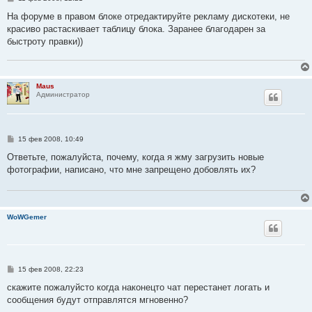
о
о
На форуме в правом блоке отредактируйте рекламу дискотеки, не
б
красиво растаскивает таблицу блока. Заранее благодарен за
щ
е
быстроту правки))
н
и
е
Maus
Администратор
С
15 фев 2008, 10:49
о
о
Ответьте, пожалуйста, почему, когда я жму загрузить новые
б
фотографии, написано, что мне запрещено добовлять их?
щ
е
н
и
е
WoWGemer
С
15 фев 2008, 22:23
о
о
скажите пожалуйсто когда наконецто чат перестанет логать и
б
сообщения будут отправлятся мгновенно?
щ
е