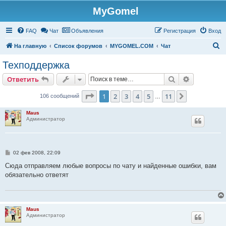
MyGomel
Регистрация
FAQ
Чат
Объявления
Р
е
г
и
с
т
р
а
ц
и
я
Вход
П
На главную
Список форумов
MYGOMEL.COM
Чат
о
Техподдержка
и
Ответить
Поиск
Расширен
О
т
в
е
т
и
т
ь
с
к
Страница
1
из
11
1
2
3
4
5
11
След.
106 сообщений
…
Maus
Администратор
С
02 фев 2008, 22:09
о
о
Сюда отправляем любые вопросы по чату и найденные ошибки, вам
б
обязательно ответят
щ
е
н
и
е
Maus
Администратор