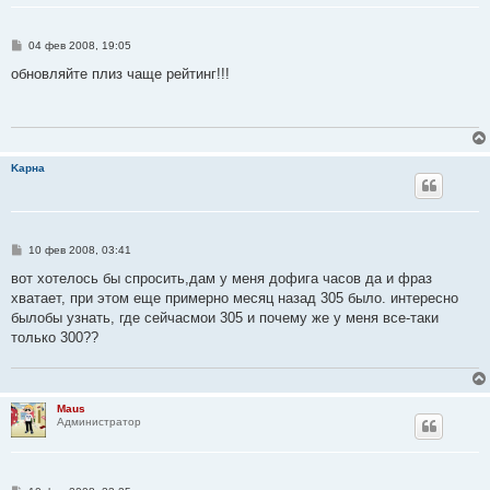
С
04 фев 2008, 19:05
о
о
обновляйте плиз чаще рейтинг!!!
б
щ
е
н
и
е
Kарна
С
10 фев 2008, 03:41
о
о
вот хотелось бы спросить,дам у меня дофига часов да и фраз
б
хватает, при этом еще примерно месяц назад 305 было. интересно
щ
е
былобы узнать, где сейчасмои 305 и почему же у меня все-таки
н
только 300??
и
е
Maus
Администратор