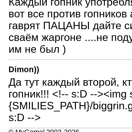
Каждый гопник употребля
вот все против гопников
гаврят ПАЦАНЫ дайте си
сваём жаргоне ....не поду
им не был )
Dimon))
Да тут каждый второй, кт
гопник!!! <!-- s:D --><img 
{SMILIES_PATH}/biggrin.gif
s:D -->
© MyGomel 2003-2026