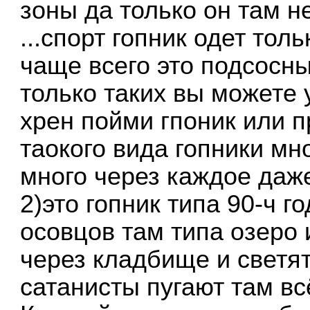
зоны да только он там н
...спорт гопник одет тол
чаще всего это подсосны
только таких вы можете 
хрен пойми гпоник или 
таокого вида гопники м
много через каждое даже
2)это гопник типа 90-ч г
осовцов там типа озеро 
через кладбище и светят
сатанисты пугают там всё