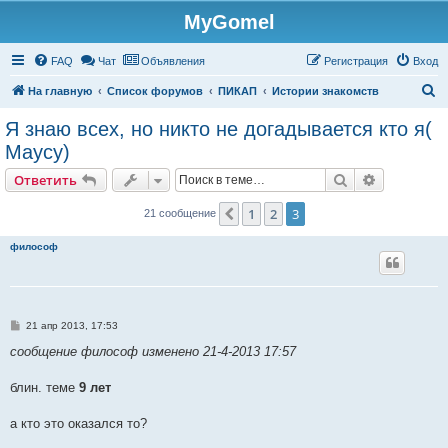
MyGomel
Регистрация
FAQ
Чат
Объявления
Р
е
г
и
с
т
р
а
ц
и
я
Вход
П
На главную
Список форумов
ПИКАП
Истории знакомств
о
Я знаю всех, но никто не догадывается кто я(
и
Маусу)
с
Ответить
Поиск
Расширен
О
т
в
е
т
и
т
ь
к
1
2
3
Пред.
21 сообщение
философ
С
21 апр 2013, 17:53
о
о
сообщение философ изменено 21-4-2013 17:57
б
щ
е
блин. теме
9 лет
н
и
е
а кто это оказался то?