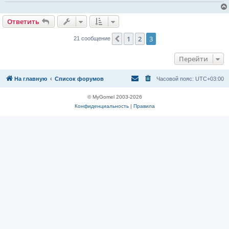
Ответить
О
т
в
е
т
и
т
ь
1
2
3
Пред.
21 сообщение
Перейти
На главную
Список форумов
Часовой пояс:
UTC+03:00
© MyGomel 2003-2026
Конфиденциальность
|
Правила