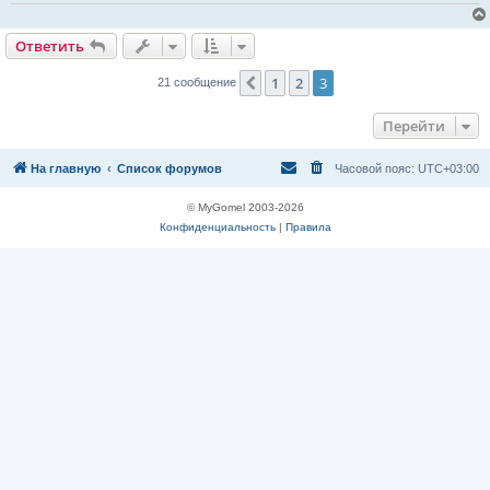
Ответить
О
т
в
е
т
и
т
ь
1
2
3
Пред.
21 сообщение
Перейти
На главную
Список форумов
Часовой пояс:
UTC+03:00
© MyGomel 2003-2026
Конфиденциальность
|
Правила