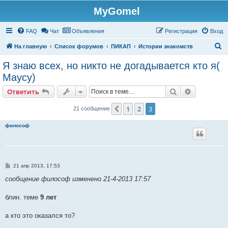
MyGomel
Регистрация
FAQ
Чат
Объявления
Р
е
г
и
с
т
р
а
ц
и
я
Вход
П
На главную
Список форумов
ПИКАП
Истории знакомств
о
Я знаю всех, но никто не догадывается кто я(
и
Маусу)
с
Ответить
Поиск
Расширен
О
т
в
е
т
и
т
ь
к
1
2
3
Пред.
21 сообщение
философ
С
21 апр 2013, 17:53
о
о
сообщение философ изменено 21-4-2013 17:57
б
щ
е
блин. теме
9 лет
н
и
е
а кто это оказался то?