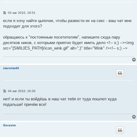
С
03 авг 2010, 19:51
о
о
если я хочу найти цыпочек, чтобы развести их на секс - ваш чат мне
б
подходит для этого?
щ
е
н
обращаюсь к "постоянным посетителям", напишите сюда пару
и
е
десятков ников, с которыми приятно будет иметь дело <!-- s;) --><img
src="{SMILIES_PATH}/icon_wink.gif" alt=";)" title="Wink" /><!-- s;) -->
starosta44
С
04 авг 2010, 16:33
о
о
нет! и если ты войдёшь в наш чат тебя от туда пошлют куда
б
подальше! причём все!
щ
е
н
и
е
Gerasim