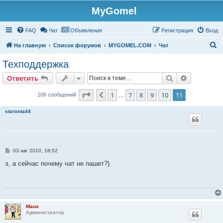
MyGomel
Регистрация
FAQ
Чат
Объявления
Р
е
г
и
с
т
р
а
ц
и
я
Вход
П
На главную
Список форумов
MYGOMEL.COM
Чат
о
Техподдержка
и
Ответить
Поиск
Расширен
О
т
в
е
т
и
т
ь
с
к
Страница
11
из
11
1
7
8
9
10
11
Пред.
106 сообщений
…
starosta44
С
03 авг 2010, 18:52
о
о
э, а сейчас почему чат не пашет?)
б
щ
е
н
и
е
Maus
Администратор