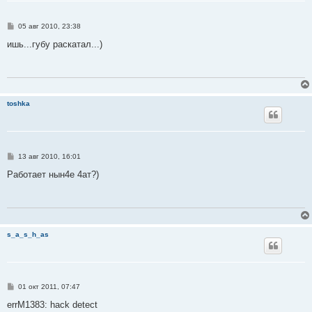
С
05 авг 2010, 23:38
о
о
ишь...губу раскатал...)
б
щ
е
н
и
е
toshka
С
13 авг 2010, 16:01
о
о
Работает нын4е 4ат?)
б
щ
е
н
и
е
s_a_s_h_as
С
01 окт 2011, 07:47
о
о
errM1383: hack detect
б