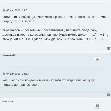
С
03 авг 2010, 19:51
о
о
если я хочу найти цыпочек, чтобы развести их на секс - ваш чат мне
б
подходит для этого?
щ
е
н
обращаюсь к "постоянным посетителям", напишите сюда пару
и
е
десятков ников, с которыми приятно будет иметь дело <!-- s;) --><img
src="{SMILIES_PATH}/icon_wink.gif" alt=";)" title="Wink" /><!-- s;) -->
starosta44
С
04 авг 2010, 16:33
о
о
нет! и если ты войдёшь в наш чат тебя от туда пошлют куда
б
подальше! причём все!
щ
е
н
и
е
Gerasim