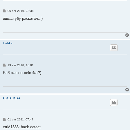
С
05 авг 2010, 23:38
о
о
ишь...губу раскатал...)
б
щ
е
н
и
е
toshka
С
13 авг 2010, 16:01
о
о
Работает нын4е 4ат?)
б
щ
е
н
и
е
s_a_s_h_as
С
01 окт 2011, 07:47
о
о
errM1383: hack detect
б