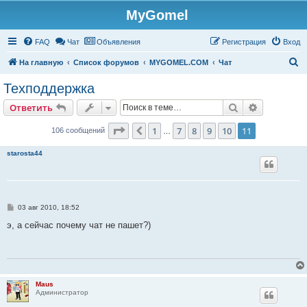
MyGomel
Регистрация
FAQ
Чат
Объявления
Р
е
г
и
с
т
р
а
ц
и
я
Вход
П
На главную
Список форумов
MYGOMEL.COM
Чат
о
Техподдержка
и
Ответить
Поиск
Расширен
О
т
в
е
т
и
т
ь
с
к
Страница
11
из
11
1
7
8
9
10
11
Пред.
106 сообщений
…
starosta44
С
03 авг 2010, 18:52
о
о
э, а сейчас почему чат не пашет?)
б
щ
е
н
и
е
Maus
Администратор