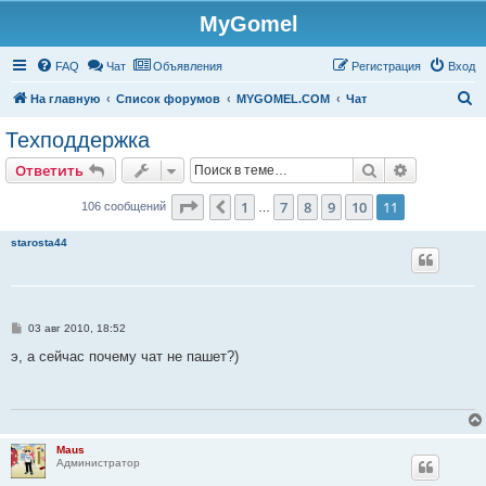
MyGomel
Регистрация
FAQ
Чат
Объявления
Р
е
г
и
с
т
р
а
ц
и
я
Вход
П
На главную
Список форумов
MYGOMEL.COM
Чат
о
Техподдержка
и
Ответить
Поиск
Расширен
О
т
в
е
т
и
т
ь
с
к
Страница
11
из
11
1
7
8
9
10
11
Пред.
106 сообщений
…
starosta44
С
03 авг 2010, 18:52
о
о
э, а сейчас почему чат не пашет?)
б
щ
е
н
и
е
Maus
Администратор