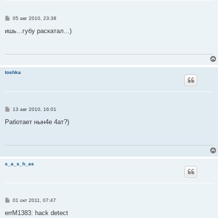
С
05 авг 2010, 23:38
о
о
ишь...губу раскатал...)
б
щ
е
н
и
е
toshka
С
13 авг 2010, 16:01
о
о
Работает нын4е 4ат?)
б
щ
е
н
и
е
s_a_s_h_as
С
01 окт 2011, 07:47
о
о
errM1383: hack detect
б