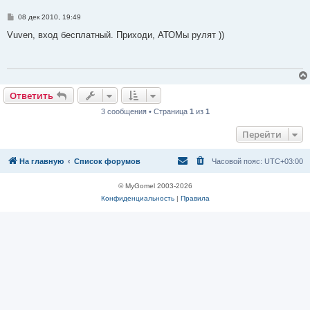
С
08 дек 2010, 19:49
о
о
Vuven, вход бесплатный. Приходи, АТОМы рулят ))
б
щ
е
н
и
е
Ответить
О
т
в
е
т
и
т
ь
3 сообщения • Страница
1
из
1
Перейти
На главную
Список форумов
Часовой пояс:
UTC+03:00
© MyGomel 2003-2026
Конфиденциальность
|
Правила