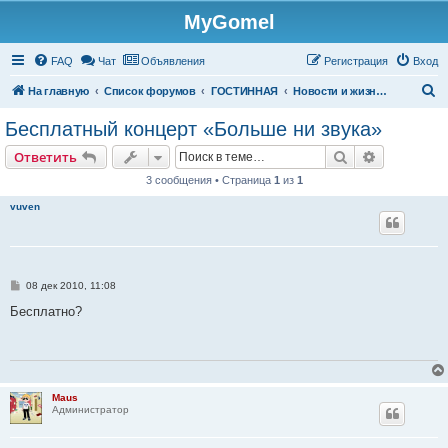
MyGomel
Регистрация
FAQ
Чат
Объявления
Р
е
г
и
с
т
р
а
ц
и
я
Вход
П
На главную
Список форумов
ГОСТИННАЯ
Новости и жизнь в Гомеле
о
Бесплатный концерт «Больше ни звука»
и
Ответить
Поиск
Расширен
О
т
в
е
т
и
т
ь
с
3 сообщения • Страница
1
из
1
к
vuven
С
08 дек 2010, 11:08
о
о
Бесплатно?
б
щ
е
н
и
е
Maus
Администратор