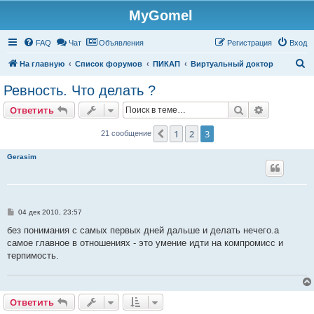
MyGomel
Регистрация
FAQ
Чат
Объявления
Р
е
г
и
с
т
р
а
ц
и
я
Вход
П
На главную
Список форумов
ПИКАП
Виртуальный доктор
о
Ревность. Что делать ?
и
Ответить
Поиск
Расширен
О
т
в
е
т
и
т
ь
с
к
1
2
3
Пред.
21 сообщение
Gerasim
С
04 дек 2010, 23:57
о
о
без понимания с самых первых дней дальше и делать нечего.а
б
самое главное в отношениях - это умение идти на компромисс и
щ
е
терпимость.
н
и
е
Ответить
О
т
в
е
т
и
т
ь