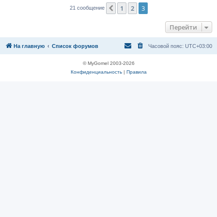
1
2
3
Пред.
21 сообщение
Перейти
На главную
Список форумов
Часовой пояс:
UTC+03:00
© MyGomel 2003-2026
Конфиденциальность
|
Правила