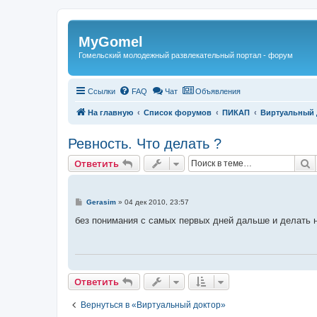
Регистрация
MyGomel
Гомельский молодежный развлекательный портал - форум
Ссылки
FAQ
Чат
Объявления
На главную
Список форумов
ПИКАП
Виртуальный 
Ревность. Что делать ?
Ответить
П
О
т
в
е
т
и
т
ь
С
Gerasim
»
04 дек 2010, 23:57
о
о
без понимания с самых первых дней дальше и делать н
б
щ
е
н
и
е
Ответить
О
т
в
е
т
и
т
ь
Вернуться в «Виртуальный доктор»