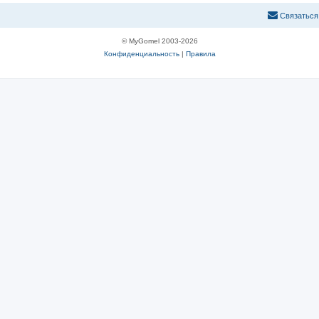
С
в
я
з
а
т
ь
с
я
© MyGomel 2003-2026
Конфиденциальность
|
Правила