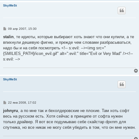
SkyWeSt
С
09 апр 2007, 15:30
о
о
stalin
, те идиоты, которые выбирают хоть знают что они купили, а те
б
впихнули дешевую фигню, и прежде чем словами разбрасываться,
щ
е
надо бы и на себя посмотреть <!-- s:evil: --><img src="
н
{SMILIES_PATH}/icon_evil.gif" alt=":evil:" title="Evil or Very Mad" /><!--
и
е
s:evil: -->
SkyWeSt
С
22 янв 2008, 17:02
о
о
johnyru
, а по мне так и бехолдеровские не плохие. Там хоть софт
б
весь на русском есть. Хотя сейчас в принципе от софта нужен
щ
е
только драйвер. Я вот все подумываю себе скайстар dpxnm для
н
спутника, но все никак не могу себя убедить в том, что он мне нужен.
и
е