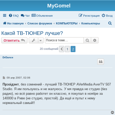
MyGomel
Регистрация
FAQ
Чат
Объявления
Р
е
г
и
с
т
р
а
ц
и
я
Вход
П
На главную
Список форумов
КОМПЬЮТЕРЫ
Компьютеры
о
Какой ТВ-ТЮНЕР лучше?
и
Ответить
Поиск
Расширен
О
т
в
е
т
и
т
ь
с
к
1
2
Пред.
20 сообщений
DrDance
С
09 апр 2007, 02:06
о
о
Прэзiдэнт
, без сомнений - лучший ТВ-ТЮНЕР AVerMedia AverTV 507
б
Studio. Я им пользуюсь и не жалуюсь. У мя правда не студио (без
щ
е
радио), но всё равно работет он классно, я покупал в ноябре за
н
140000 в Риве (не студио, простой). Да ещё и пульт к нему
и
е
нормальный самый!!