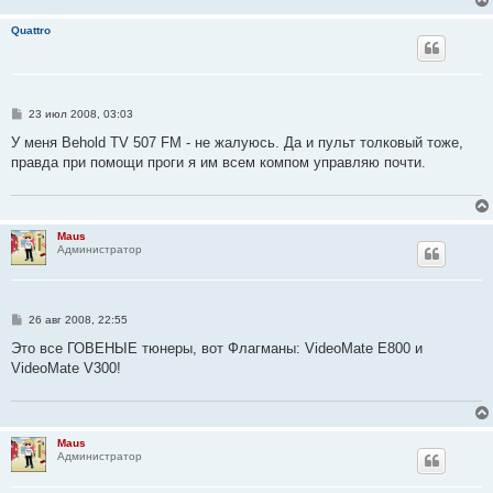
Quattro
С
23 июл 2008, 03:03
о
о
У меня Behold TV 507 FM - не жалуюсь. Да и пульт толковый тоже,
б
правда при помощи проги я им всем компом управляю почти.
щ
е
н
и
е
Maus
Администратор
С
26 авг 2008, 22:55
о
о
Это все ГОВЕНЫЕ тюнеры, вот Флагманы: VideoMate E800 и
б
VideoMate V300!
щ
е
н
и
е
Maus
Администратор