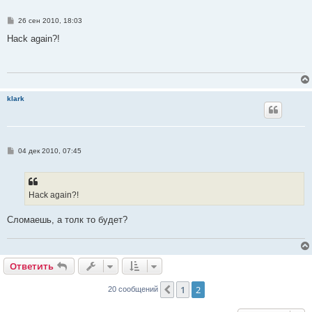
С
26 сен 2010, 18:03
о
о
Hack again?!
б
щ
е
н
и
е
klark
С
04 дек 2010, 07:45
о
о
б
щ
е
Hack again?!
н
и
е
Сломаешь, а толк то будет?
Ответить
О
т
в
е
т
и
т
ь
1
2
Пред.
20 сообщений