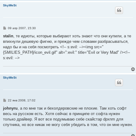
SkyWeSt
С
09 апр 2007, 15:30
о
о
stalin
, те идиоты, которые выбирают хоть знают что они купили, а те
б
впихнули дешевую фигню, и прежде чем словами разбрасываться,
щ
е
надо бы и на себя посмотреть <!-- s:evil: --><img src="
н
{SMILIES_PATH}/icon_evil.gif" alt=":evil:" title="Evil or Very Mad" /><!--
и
е
s:evil: -->
SkyWeSt
С
22 янв 2008, 17:02
о
о
johnyru
, а по мне так и бехолдеровские не плохие. Там хоть софт
б
весь на русском есть. Хотя сейчас в принципе от софта нужен
щ
е
только драйвер. Я вот все подумываю себе скайстар dpxnm для
н
спутника, но все никак не могу себя убедить в том, что он мне нужен.
и
е