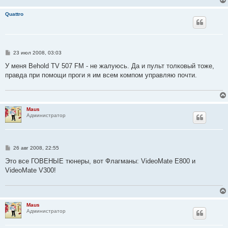
Quattro
С
23 июл 2008, 03:03
о
о
У меня Behold TV 507 FM - не жалуюсь. Да и пульт толковый тоже,
б
правда при помощи проги я им всем компом управляю почти.
щ
е
н
и
е
Maus
Администратор
С
26 авг 2008, 22:55
о
о
Это все ГОВЕНЫЕ тюнеры, вот Флагманы: VideoMate E800 и
б
VideoMate V300!
щ
е
н
и
е
Maus
Администратор