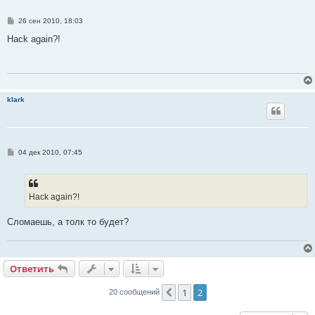
С
26 сен 2010, 18:03
о
о
Hack again?!
б
щ
е
н
и
е
klark
С
04 дек 2010, 07:45
о
о
б
щ
е
Hack again?!
н
и
е
Сломаешь, а толк то будет?
Ответить
О
т
в
е
т
и
т
ь
1
2
Пред.
20 сообщений