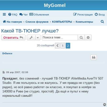
MyGomel
Регистрация
FAQ
Чат
Объявления
Р
е
г
и
с
т
р
а
ц
и
я
Вход
П
На главную
Список форумов
КОМПЬЮТЕРЫ
Компьютеры
о
Какой ТВ-ТЮНЕР лучше?
и
Ответить
Поиск
Расширен
О
т
в
е
т
и
т
ь
с
к
1
2
Пред.
20 сообщений
DrDance
С
09 апр 2007, 02:06
о
о
Прэзiдэнт
, без сомнений - лучший ТВ-ТЮНЕР AVerMedia AverTV 507
б
Studio. Я им пользуюсь и не жалуюсь. У мя правда не студио (без
щ
е
радио), но всё равно работет он классно, я покупал в ноябре за
н
140000 в Риве (не студио, простой). Да ещё и пульт к нему
и
е
нормальный самый!!