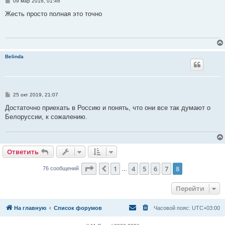
С
09 мар 2016, 01:46
о
о
Жесть просто полная это точно
б
щ
е
н
и
е
Belinda
С
25 окт 2019, 21:07
о
о
Достаточно приехать в Россию и понять, что они все так думают о
б
Белоруссии, к сожалению.
щ
е
н
и
е
Ответить
О
т
в
е
т
и
т
ь
Страница
8
из
8
1
4
5
6
7
8
Пред.
76 сообщений
…
Перейти
На главную
Список форумов
Часовой пояс:
UTC+03:00