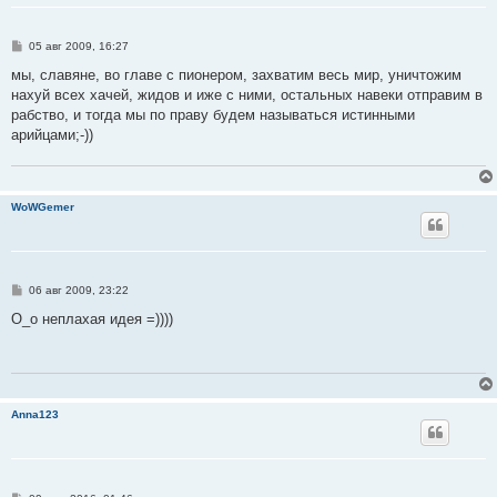
С
05 авг 2009, 16:27
о
о
мы, славяне, во главе с пионером, захватим весь мир, уничтожим
б
наxyй всех хачей, жидов и иже с ними, остальных навеки отправим в
щ
е
рабство, и тогда мы по праву будем называться истинными
н
арийцами;-))
и
е
WoWGemer
С
06 авг 2009, 23:22
о
о
О_о неплахая идея =))))
б
щ
е
н
и
е
Anna123