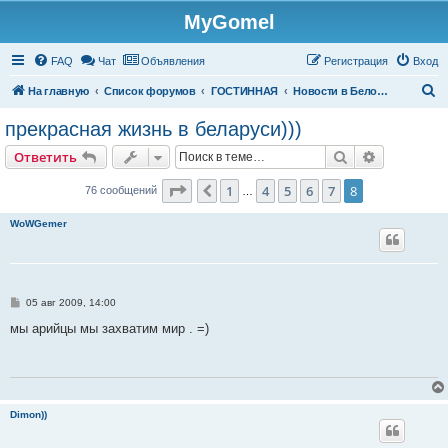
MyGomel
Регистрация
FAQ
Чат
Объявления
Р
е
г
и
с
т
р
а
ц
и
я
Вход
П
На главную
Список форумов
ГОСТИННАЯ
Новости в Белоруссии
о
прекрасная жизнь в беларуси)))
и
Ответить
Поиск
Расширен
О
т
в
е
т
и
т
ь
с
к
Страница
8
из
8
1
4
5
6
7
8
Пред.
76 сообщений
…
WoWGemer
С
05 авг 2009, 14:00
о
о
мы арийцы мы захватим мир . =)
б
щ
е
н
и
е
Dimon))