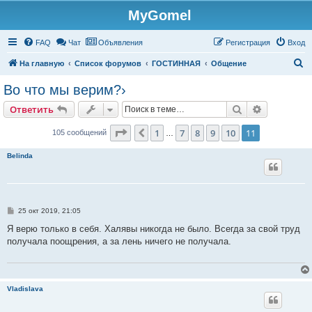
MyGomel
Регистрация
FAQ
Чат
Объявления
Р
е
г
и
с
т
р
а
ц
и
я
Вход
П
На главную
Список форумов
ГОСТИННАЯ
Общение
о
Во что мы верим?›
и
Ответить
Поиск
Расширен
О
т
в
е
т
и
т
ь
с
к
Страница
11
из
11
1
7
8
9
10
11
Пред.
105 сообщений
…
Belinda
С
25 окт 2019, 21:05
о
о
Я верю только в себя. Халявы никогда не было. Всегда за свой труд
б
получала поощрения, а за лень ничего не получала.
щ
е
н
и
е
Vladislava