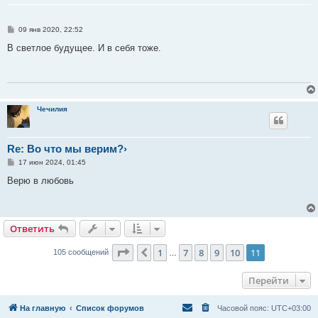
С
09 янв 2020, 22:52
о
о
В светлое будущее. И в себя тоже.
б
щ
е
н
и
е
Чечилия
Re: Во что мы верим?›
С
17 июн 2024, 01:45
о
о
Верю в любовь
б
щ
е
н
и
Ответить
О
т
в
е
т
и
т
ь
е
Страница
11
из
11
1
7
8
9
10
11
Пред.
105 сообщений
…
Перейти
На главную
Список форумов
Часовой пояс:
UTC+03:00