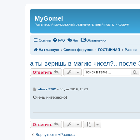
Регистрация
MyGomel
Гомельский молодежный развлекательный портал - форум
Ссылки
FAQ
Чат
Объявления
На главную
Список форумов
ГОСТИННАЯ
Разное
а ты веришь в магию чисел?.. после
Ответить
П
О
т
в
е
т
и
т
ь
С
alinast9702
»
06 дек 2019, 15:03
о
о
Очень интересно)
б
щ
е
н
и
е
Ответить
О
т
в
е
т
и
т
ь
Вернуться в «Разное»