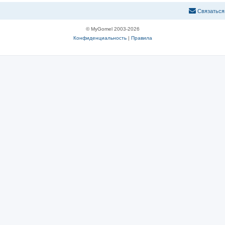
С
в
я
з
а
т
ь
с
я
© MyGomel 2003-2026
Конфиденциальность
|
Правила