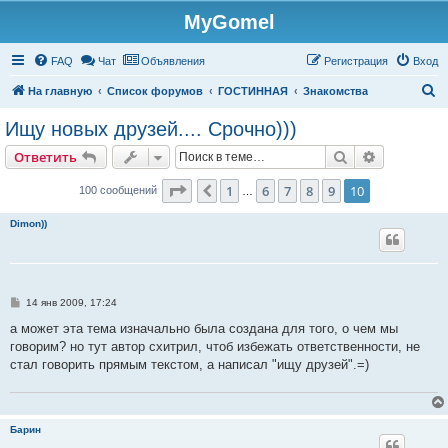
MyGomel
Регистрация
FAQ
Чат
Объявления
Р
е
г
и
с
т
р
а
ц
и
я
Вход
П
На главную
Список форумов
ГОСТИННАЯ
Знакомства
о
Ищу новых друзей.... Срочно)))
и
Ответить
Поиск
Расширен
О
т
в
е
т
и
т
ь
с
к
Страница
10
из
10
1
6
7
8
9
10
Пред.
100 сообщений
…
Dimon))
С
14 янв 2009, 17:24
о
о
а может эта тема изначально была создана для того, о чем мы
б
говорим? но тут автор схитрил, чтоб избежать ответственности, не
щ
е
стал говорить прямым текстом, а написал "ищу друзей".=)
н
и
е
Барин