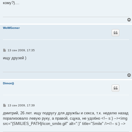
о
кому?)....
б
щ
е
н
и
е
WoWGemer
С
13 сен 2009, 17:35
о
о
ищу друзей )
б
щ
е
н
и
е
Dimon))
С
13 сен 2009, 17:39
о
о
дмитрий, 26 лет. ищу подругу для дружбы и секса, т.к. неделю назад
б
порализовало левую руку, а правой, сцука, не удобно <!-- s:) --><img
щ
е
src="{SMILIES_PATH}/icon_smile.gif" alt=":)" title="Smile" /><!-- s:) -->
н
и