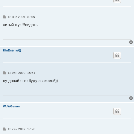
С
18 янв 2009, 00:05
о
о
хитый жук!!!видать...
б
щ
е
н
и
е
ЮлЕнЬ_кА))
С
13 сен 2009, 15:51
о
о
ну давай я те буду знакомой))
б
щ
е
н
и
е
WoWGemer
С
13 сен 2009, 17:28
о