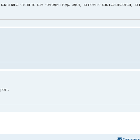
 калинина какая-то там комедия года идёт, не помню как называется, но 
треть
С
в
я
з
а
т
ь
с
я