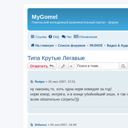
Регистрация
MyGomel
Гомельский молодежный развлекательный портал - форум
Ссылки
FAQ
Чат
Объявления
На главную
Список форумов
РАЗНОЕ
Видео & Ауд
Типа Крутые Легавые
Ответить
П
О
т
в
е
т
и
т
ь
С
Radgar
»
26 июл 2007, 22:01
о
о
ну наконец то, хоть одна норм комедия за год!
б
норм юмор, интрига, и в конце убойнейший экшн, я так 
щ
е
всем обзательно сатреть!)))
н
и
е
С
DrDance
»
04 ноя 2007, 16:06
о