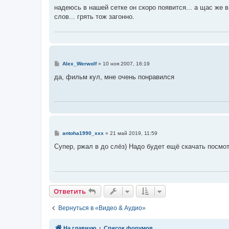
о
надеюсь в нашей сетке он скоро появится... а щас же в
б
слов... грять тож загонно.
щ
е
н
и
е
С
Alex_Werwolf
»
10 ноя 2007, 16:19
о
о
да, фильм кул, мне очень понравился
б
щ
е
н
и
е
С
antoha1990_xxx
»
21 май 2019, 11:59
о
о
Супер, ржал в до слёз) Надо будет ещё скачать посмо
б
щ
е
н
и
е
Ответить
О
т
в
е
т
и
т
ь
Вернуться в «Видео & Аудио»
Связаться с
На главную
Список форумов