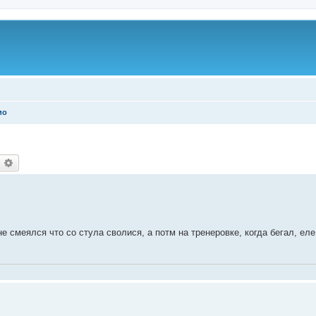
ио
оиск
Расширенный поиск
не смеялся что со стула сволися, а потм на тренеровке, когда бегал, еле