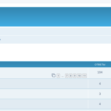
е
ширенный поиск
ОТВЕТЫ
104
1
7
8
9
10
11
…
4
3
4