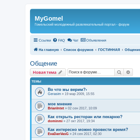
Регистрация
MyGomel
Гомельский молодежный развлекательный портал - форум
Ссылки
FAQ
Чат
Объявления
На главную
Список форумов
ГОСТИННАЯ
Общени
Общение
Новая тема
Поиск
Рас
Н
о
в
а
я
т
е
м
а
ТЕМЫ
Во что мы верим?›
Gerasim
»
19 мар 2009, 15:55
мое мнение
BrianIntet
»
02 сен 2017, 10:09
Как открыть ресторан или пекарню?
dominmi
»
27 окт 2017, 19:34
Как интересно можно провести время?
EvaDanVasG
»
24 сен 2017, 02:30