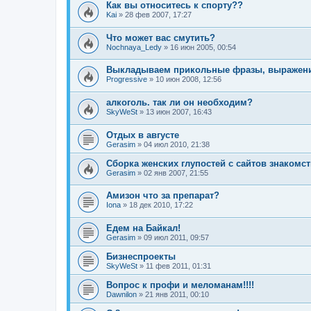
Как вы относитесь к спорту??
Kai
»
28 фев 2007, 17:27
Что может вас смутить?
Nochnaya_Ledy
»
16 июн 2005, 00:54
Выкладываем прикольные фразы, выражени
Progressive
»
10 июн 2008, 12:56
алкоголь. так ли он необходим?
SkyWeSt
»
13 июн 2007, 16:43
Отдых в августе
Gerasim
»
04 июл 2010, 21:38
Сборка женских глупостей с сайтов знакомст
Gerasim
»
02 янв 2007, 21:55
Амизон что за препарат?
Iona
»
18 дек 2010, 17:22
Едем на Байкал!
Gerasim
»
09 июл 2011, 09:57
Бизнеспроекты
SkyWeSt
»
11 фев 2011, 01:31
Вопрос к профи и меломанам!!!!
Dawnilon
»
21 янв 2011, 00:10