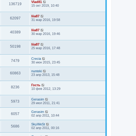
Vlad81
136719
15 окт 2019, 10:40
liia87
62097
31 мар 2016, 19:58
liia87
40389
30 мар 2016, 19:46
liia87
50198
25 мар 2016, 17:48
Crecia
7479
30 июн 2015, 23:45
nunteki
60863
23 апр 2013, 15:48
Гость
8236
10 фев 2012, 13:29
Gerasim
5973
29 июл 2011, 21:41
Gerasim
6057
02 апр 2011, 10:44
SkyWeSt
5686
02 апр 2011, 00:16