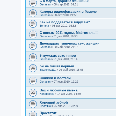
С 8 марта, дорогие женщины!
Gerasim
»
08 мар 2011, 09:31
Камеры видеофиксации в Гомеле
Gerasim
»
08 окт 2010, 21:53
Как не поддаваться вирусам?
Tomma
»
03 дек 2010, 16:32
С новым 2011 годом, Майгомель!!!
Gerasim
»
31 дек 2010, 19:53
Двенадцать типичных секс женщин
Gerasim
»
20 май 2010, 21:13
9 мужских секс-типов
Gerasim
»
21 дек 2010, 21:14
он не пишет первый
Ekaterina111
»
26 май 2010, 15:03
Ошибки в постели
Gerasim
»
07 июн 2010, 19:22
Ваши любимые имена
Konopelk@
»
14 авг 2007, 14:39
Хороший зубной
Яблочко
»
25 апр 2010, 23:09
Простатит...