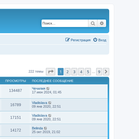
Поиск
Расширенный по
Р
е
г
и
с
т
р
а
ц
и
я
Вход
Страница
1
из
9
1
2
3
4
5
9
След.
222 темы
…
ПРОСМОТРЫ
ПОСЛЕДНЕЕ СООБЩЕНИЕ
Чечилия
134487
17 июн 2024, 01:45
Vladislava
16789
09 янв 2020, 22:51
Vladislava
17151
09 янв 2020, 22:51
Belinda
14172
25 окт 2019, 21:02