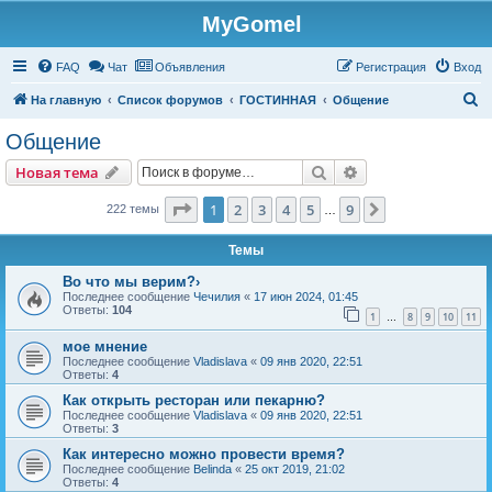
MyGomel
Регистрация
FAQ
Чат
Объявления
Р
е
г
и
с
т
р
а
ц
и
я
Вход
П
На главную
Список форумов
ГОСТИННАЯ
Общение
о
Общение
и
Новая тема
Поиск
Расширенный пои
Н
о
в
а
я
т
е
м
а
с
к
Страница
1
из
9
1
2
3
4
5
9
След.
222 темы
…
Темы
Во что мы верим?›
Последнее сообщение
Чечилия
«
17 июн 2024, 01:45
Ответы:
104
1
8
9
10
11
…
мое мнение
Последнее сообщение
Vladislava
«
09 янв 2020, 22:51
Ответы:
4
Как открыть ресторан или пекарню?
Последнее сообщение
Vladislava
«
09 янв 2020, 22:51
Ответы:
3
Как интересно можно провести время?
Последнее сообщение
Belinda
«
25 окт 2019, 21:02
Ответы:
4