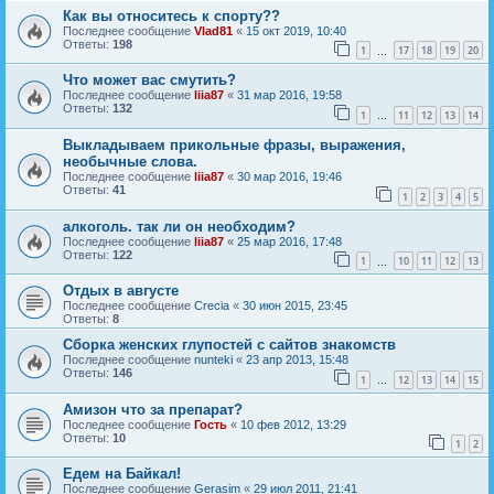
Как вы относитесь к спорту??
Последнее сообщение
Vlad81
«
15 окт 2019, 10:40
Ответы:
198
1
17
18
19
20
…
Что может вас смутить?
Последнее сообщение
liia87
«
31 мар 2016, 19:58
Ответы:
132
1
11
12
13
14
…
Выкладываем прикольные фразы, выражения,
необычные слова.
Последнее сообщение
liia87
«
30 мар 2016, 19:46
Ответы:
41
1
2
3
4
5
алкоголь. так ли он необходим?
Последнее сообщение
liia87
«
25 мар 2016, 17:48
Ответы:
122
1
10
11
12
13
…
Отдых в августе
Последнее сообщение
Crecia
«
30 июн 2015, 23:45
Ответы:
8
Сборка женских глупостей с сайтов знакомств
Последнее сообщение
nunteki
«
23 апр 2013, 15:48
Ответы:
146
1
12
13
14
15
…
Амизон что за препарат?
Последнее сообщение
Гость
«
10 фев 2012, 13:29
Ответы:
10
1
2
Едем на Байкал!
Последнее сообщение
Gerasim
«
29 июл 2011, 21:41