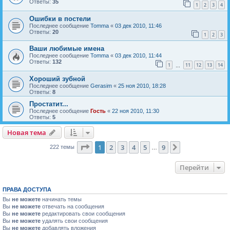
Ответы:
35
1
2
3
4
Ошибки в постели
Последнее сообщение
Tomma
«
03 дек 2010, 11:46
Ответы:
20
1
2
3
Ваши любимые имена
Последнее сообщение
Tomma
«
03 дек 2010, 11:44
Ответы:
132
1
11
12
13
14
…
Хороший зубной
Последнее сообщение
Gerasim
«
25 ноя 2010, 18:28
Ответы:
8
Простатит...
Последнее сообщение
Гость
«
22 ноя 2010, 11:30
Ответы:
5
Новая тема
Н
о
в
а
я
т
е
м
а
Страница
1
из
9
1
2
3
4
5
9
След.
222 темы
…
Перейти
ПРАВА ДОСТУПА
Вы
не можете
начинать темы
Вы
не можете
отвечать на сообщения
Вы
не можете
редактировать свои сообщения
Вы
не можете
удалять свои сообщения
Вы
не можете
добавлять вложения