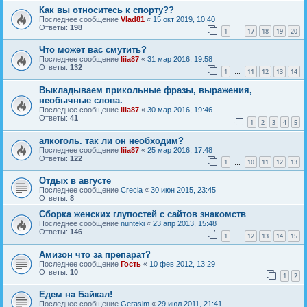
Как вы относитесь к спорту??
Последнее сообщение
Vlad81
«
15 окт 2019, 10:40
Ответы:
198
1
17
18
19
20
…
Что может вас смутить?
Последнее сообщение
liia87
«
31 мар 2016, 19:58
Ответы:
132
1
11
12
13
14
…
Выкладываем прикольные фразы, выражения,
необычные слова.
Последнее сообщение
liia87
«
30 мар 2016, 19:46
Ответы:
41
1
2
3
4
5
алкоголь. так ли он необходим?
Последнее сообщение
liia87
«
25 мар 2016, 17:48
Ответы:
122
1
10
11
12
13
…
Отдых в августе
Последнее сообщение
Crecia
«
30 июн 2015, 23:45
Ответы:
8
Сборка женских глупостей с сайтов знакомств
Последнее сообщение
nunteki
«
23 апр 2013, 15:48
Ответы:
146
1
12
13
14
15
…
Амизон что за препарат?
Последнее сообщение
Гость
«
10 фев 2012, 13:29
Ответы:
10
1
2
Едем на Байкал!
Последнее сообщение
Gerasim
«
29 июл 2011, 21:41