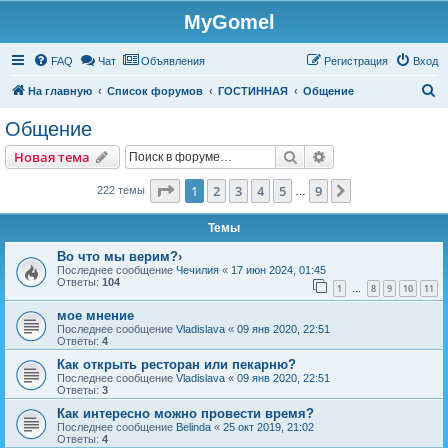
MyGomel
Регистрация
FAQ
Чат
Объявления
Р
е
г
и
с
т
р
а
ц
и
я
Вход
П
На главную
Список форумов
ГОСТИННАЯ
Общение
о
Общение
и
Новая тема
Поиск
Расширенный пои
Н
о
в
а
я
т
е
м
а
с
к
Страница
1
из
9
1
2
3
4
5
9
След.
222 темы
…
Темы
Во что мы верим?›
Последнее сообщение
Чечилия
«
17 июн 2024, 01:45
Ответы:
104
1
8
9
10
11
…
мое мнение
Последнее сообщение
Vladislava
«
09 янв 2020, 22:51
Ответы:
4
Как открыть ресторан или пекарню?
Последнее сообщение
Vladislava
«
09 янв 2020, 22:51
Ответы:
3
Как интересно можно провести время?
Последнее сообщение
Belinda
«
25 окт 2019, 21:02
Ответы:
4