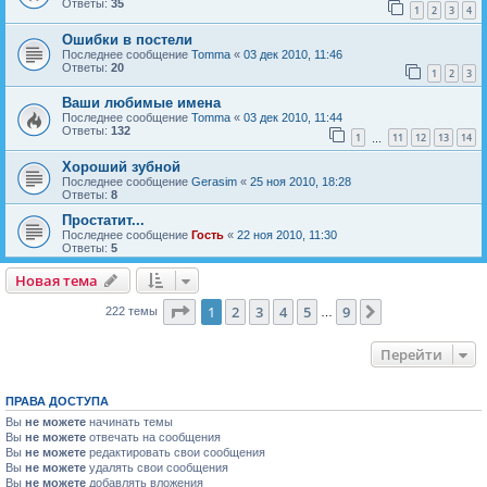
Ответы:
35
1
2
3
4
Ошибки в постели
Последнее сообщение
Tomma
«
03 дек 2010, 11:46
Ответы:
20
1
2
3
Ваши любимые имена
Последнее сообщение
Tomma
«
03 дек 2010, 11:44
Ответы:
132
1
11
12
13
14
…
Хороший зубной
Последнее сообщение
Gerasim
«
25 ноя 2010, 18:28
Ответы:
8
Простатит...
Последнее сообщение
Гость
«
22 ноя 2010, 11:30
Ответы:
5
Новая тема
Н
о
в
а
я
т
е
м
а
Страница
1
из
9
1
2
3
4
5
9
След.
222 темы
…
Перейти
ПРАВА ДОСТУПА
Вы
не можете
начинать темы
Вы
не можете
отвечать на сообщения
Вы
не можете
редактировать свои сообщения
Вы
не можете
удалять свои сообщения
Вы
не можете
добавлять вложения