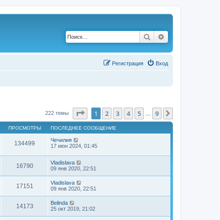
Поиск
Расширенный по
Р
е
г
и
с
т
р
а
ц
и
я
Вход
Страница
1
из
9
1
2
3
4
5
9
След.
222 темы
…
ПРОСМОТРЫ
ПОСЛЕДНЕЕ СООБЩЕНИЕ
Чечилия
134499
17 июн 2024, 01:45
Vladislava
16790
09 янв 2020, 22:51
Vladislava
17151
09 янв 2020, 22:51
Belinda
14173
25 окт 2019, 21:02