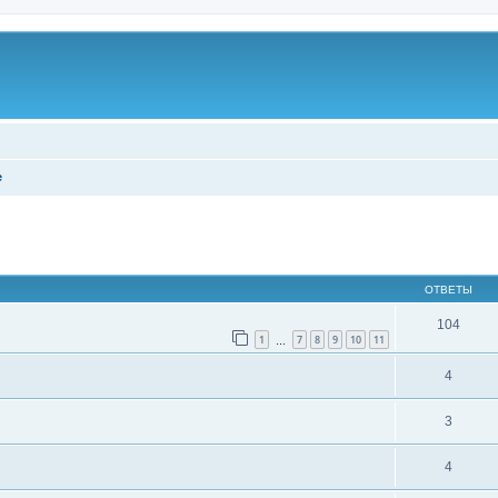
е
ширенный поиск
ОТВЕТЫ
104
1
7
8
9
10
11
…
4
3
4