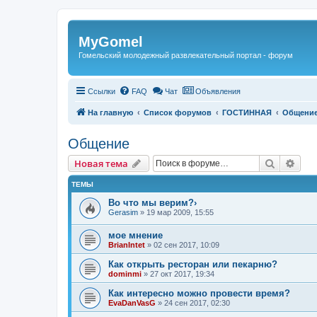
Регистрация
MyGomel
Гомельский молодежный развлекательный портал - форум
Ссылки
FAQ
Чат
Объявления
На главную
Список форумов
ГОСТИННАЯ
Общени
Общение
Новая тема
Поиск
Рас
Н
о
в
а
я
т
е
м
а
ТЕМЫ
Во что мы верим?›
Gerasim
»
19 мар 2009, 15:55
мое мнение
BrianIntet
»
02 сен 2017, 10:09
Как открыть ресторан или пекарню?
dominmi
»
27 окт 2017, 19:34
Как интересно можно провести время?
EvaDanVasG
»
24 сен 2017, 02:30