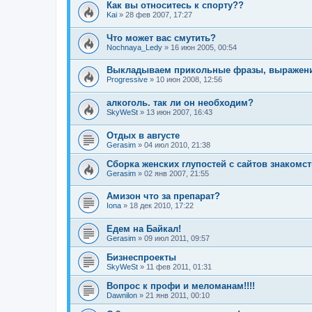
Как вы относитесь к спорту??
Kai
»
28 фев 2007, 17:27
Что может вас смутить?
Nochnaya_Ledy
»
16 июн 2005, 00:54
Выкладываем прикольные фразы, выражени
Progressive
»
10 июн 2008, 12:56
алкоголь. так ли он необходим?
SkyWeSt
»
13 июн 2007, 16:43
Отдых в августе
Gerasim
»
04 июл 2010, 21:38
Сборка женских глупостей с сайтов знакомст
Gerasim
»
02 янв 2007, 21:55
Амизон что за препарат?
Iona
»
18 дек 2010, 17:22
Едем на Байкал!
Gerasim
»
09 июл 2011, 09:57
Бизнеспроекты
SkyWeSt
»
11 фев 2011, 01:31
Вопрос к профи и меломанам!!!!
Dawnilon
»
21 янв 2011, 00:10