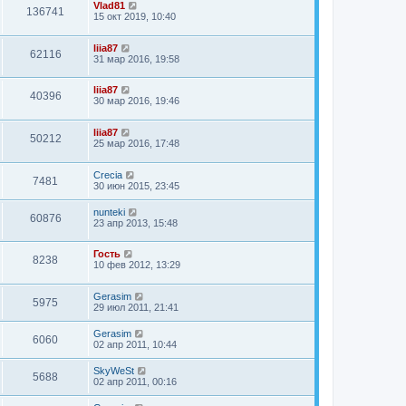
Vlad81
136741
15 окт 2019, 10:40
liia87
62116
31 мар 2016, 19:58
liia87
40396
30 мар 2016, 19:46
liia87
50212
25 мар 2016, 17:48
Crecia
7481
30 июн 2015, 23:45
nunteki
60876
23 апр 2013, 15:48
Гость
8238
10 фев 2012, 13:29
Gerasim
5975
29 июл 2011, 21:41
Gerasim
6060
02 апр 2011, 10:44
SkyWeSt
5688
02 апр 2011, 00:16