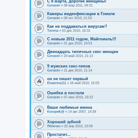
С 8 марта, дорогие женщины!
Gerasim
»
08 мар 2011, 09:31
Камеры видеофиксации в Гомеле
Gerasim
»
08 окт 2010, 21:53
Как не поддаваться вирусам?
Tomma
»
03 дек 2010, 16:32
С новым 2011 годом, Майгомель!!!
Gerasim
»
31 дек 2010, 19:53
Двенадцать типичных секс женщин
Gerasim
»
20 май 2010, 21:13
9 мужских секс-типов
Gerasim
»
21 дек 2010, 21:14
он не пишет первый
Ekaterina111
»
26 май 2010, 15:03
Ошибки в постели
Gerasim
»
07 июн 2010, 19:22
Ваши любимые имена
Konopelk@
»
14 авг 2007, 14:39
Хороший зубной
Яблочко
»
25 апр 2010, 23:09
Простатит...