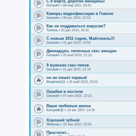
С 8 марта, дорогие женщины!
Gerasim
»
08 мар 2011, 09:31
Камеры видеофиксации в Гомеле
Gerasim
»
08 окт 2010, 21:53
Как не поддаваться вирусам?
Tomma
»
03 дек 2010, 16:32
С новым 2011 годом, Майгомель!!!
Gerasim
»
31 дек 2010, 19:53
Двенадцать типичных секс женщин
Gerasim
»
20 май 2010, 21:13
9 мужских секс-типов
Gerasim
»
21 дек 2010, 21:14
он не пишет первый
Ekaterina111
»
26 май 2010, 15:03
Ошибки в постели
Gerasim
»
07 июн 2010, 19:22
Ваши любимые имена
Konopelk@
»
14 авг 2007, 14:39
Хороший зубной
Яблочко
»
25 апр 2010, 23:09
Простатит...