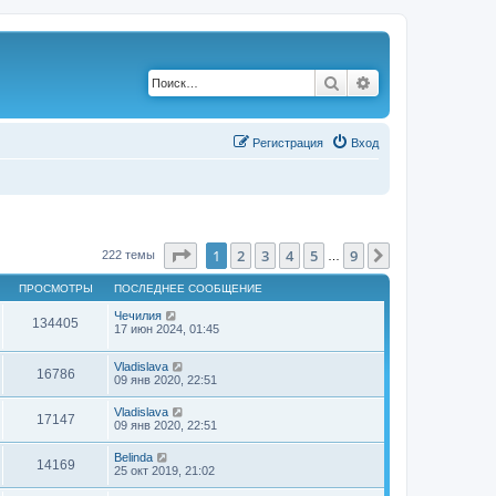
Поиск
Расширенный по
Р
е
г
и
с
т
р
а
ц
и
я
Вход
Страница
1
из
9
1
2
3
4
5
9
След.
222 темы
…
ПРОСМОТРЫ
ПОСЛЕДНЕЕ СООБЩЕНИЕ
Чечилия
134405
17 июн 2024, 01:45
Vladislava
16786
09 янв 2020, 22:51
Vladislava
17147
09 янв 2020, 22:51
Belinda
14169
25 окт 2019, 21:02