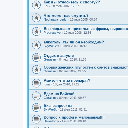
Как вы относитесь к спорту??
Kai
»
28 фев 2007, 17:27
Что может вас смутить?
Nochnaya_Ledy
»
16 июн 2005, 00:54
Выкладываем прикольные фразы, выражени
Progressive
»
10 июн 2008, 12:56
алкоголь. так ли он необходим?
SkyWeSt
»
13 июн 2007, 16:43
Отдых в августе
Gerasim
»
04 июл 2010, 21:38
Сборка женских глупостей с сайтов знакомст
Gerasim
»
02 янв 2007, 21:55
Амизон что за препарат?
Iona
»
18 дек 2010, 17:22
Едем на Байкал!
Gerasim
»
09 июл 2011, 09:57
Бизнеспроекты
SkyWeSt
»
11 фев 2011, 01:31
Вопрос к профи и меломанам!!!!
Dawnilon
»
21 янв 2011, 00:10