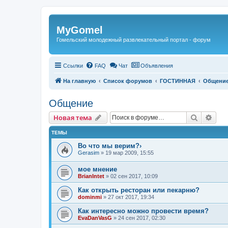
Регистрация
MyGomel
Гомельский молодежный развлекательный портал - форум
Ссылки
FAQ
Чат
Объявления
На главную
Список форумов
ГОСТИННАЯ
Общени
Общение
Новая тема
Поиск
Рас
Н
о
в
а
я
т
е
м
а
ТЕМЫ
Во что мы верим?›
Gerasim
»
19 мар 2009, 15:55
мое мнение
BrianIntet
»
02 сен 2017, 10:09
Как открыть ресторан или пекарню?
dominmi
»
27 окт 2017, 19:34
Как интересно можно провести время?
EvaDanVasG
»
24 сен 2017, 02:30