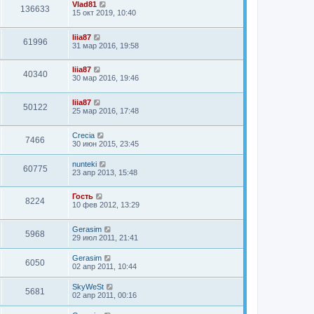
Vlad81
136633
15 окт 2019, 10:40
liia87
61996
31 мар 2016, 19:58
liia87
40340
30 мар 2016, 19:46
liia87
50122
25 мар 2016, 17:48
Crecia
7466
30 июн 2015, 23:45
nunteki
60775
23 апр 2013, 15:48
Гость
8224
10 фев 2012, 13:29
Gerasim
5968
29 июл 2011, 21:41
Gerasim
6050
02 апр 2011, 10:44
SkyWeSt
5681
02 апр 2011, 00:16