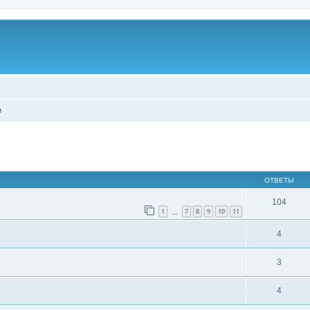
е
ширенный поиск
ОТВЕТЫ
104
1
7
8
9
10
11
…
4
3
4