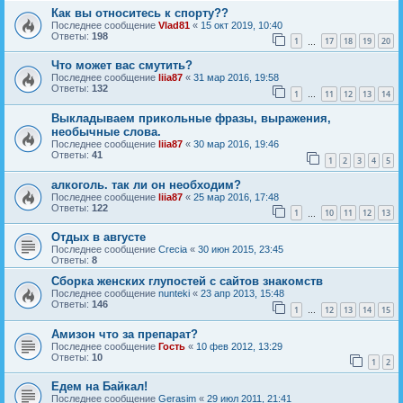
Как вы относитесь к спорту??
Последнее сообщение
Vlad81
«
15 окт 2019, 10:40
Ответы:
198
1
17
18
19
20
…
Что может вас смутить?
Последнее сообщение
liia87
«
31 мар 2016, 19:58
Ответы:
132
1
11
12
13
14
…
Выкладываем прикольные фразы, выражения,
необычные слова.
Последнее сообщение
liia87
«
30 мар 2016, 19:46
Ответы:
41
1
2
3
4
5
алкоголь. так ли он необходим?
Последнее сообщение
liia87
«
25 мар 2016, 17:48
Ответы:
122
1
10
11
12
13
…
Отдых в августе
Последнее сообщение
Crecia
«
30 июн 2015, 23:45
Ответы:
8
Сборка женских глупостей с сайтов знакомств
Последнее сообщение
nunteki
«
23 апр 2013, 15:48
Ответы:
146
1
12
13
14
15
…
Амизон что за препарат?
Последнее сообщение
Гость
«
10 фев 2012, 13:29
Ответы:
10
1
2
Едем на Байкал!
Последнее сообщение
Gerasim
«
29 июл 2011, 21:41