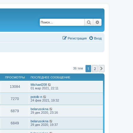
Поиск
Расширенный по
Р
е
г
и
с
т
р
а
ц
и
я
Вход
1
2
След.
36 тем
ПРОСМОТРЫ
ПОСЛЕДНЕЕ СООБЩЕНИЕ
Michael208
13084
01 мар 2021, 22:11
potolk-n
7270
24 фев 2021, 19:32
belarusokna
6879
29 дек 2020, 23:16
belarusokna
6849
29 дек 2020, 19:37