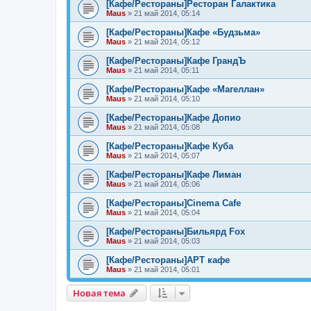
[Кафе/Рестораны]Ресторан Галактика
Maus
»
21 май 2014, 05:14
[Кафе/Рестораны]Кафе «Будзьма»
Maus
»
21 май 2014, 05:12
[Кафе/Рестораны]Кафе ГрандЪ
Maus
»
21 май 2014, 05:11
[Кафе/Рестораны]Кафе «Магеллан»
Maus
»
21 май 2014, 05:10
[Кафе/Рестораны]Кафе Допио
Maus
»
21 май 2014, 05:08
[Кафе/Рестораны]Кафе Куба
Maus
»
21 май 2014, 05:07
[Кафе/Рестораны]Кафе Лиман
Maus
»
21 май 2014, 05:06
[Кафе/Рестораны]Cinema Cafe
Maus
»
21 май 2014, 05:04
[Кафе/Рестораны]Бильярд Fox
Maus
»
21 май 2014, 05:03
[Кафе/Рестораны]АРТ кафе
Maus
»
21 май 2014, 05:01
Новая тема
Н
о
в
а
я
т
е
м
а