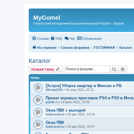
Регистрация
MyGomel
Гомельский молодежный развлекательный портал - форум
Ссылки
FAQ
Чат
Объявления
На главную
Список форумов
ГОСТИННАЯ
Каталог
Каталог
Новая тема
Поиск
Рас
Н
о
в
а
я
т
е
м
а
ТЕМЫ
[Услуги] Уборка квартир в Минске и РБ
Michael208
»
01 мар 2021, 22:11
Прокат игровых приставок PS4 и PS5 в Моги
potolk-n
»
24 фев 2021, 19:32
Окна ПВХ с выгодой
belarusokna
»
29 дек 2020, 23:16
Окна ПВХ
belarusokna
»
29 дек 2020, 19:37