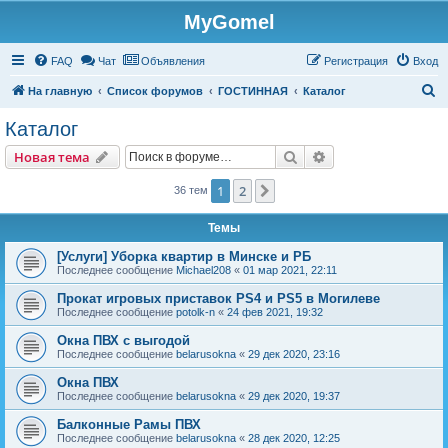
MyGomel
Регистрация
FAQ
Чат
Объявления
Р
е
г
и
с
т
р
а
ц
и
я
Вход
П
На главную
Список форумов
ГОСТИННАЯ
Каталог
о
Каталог
и
Новая тема
Поиск
Расширенный пои
Н
о
в
а
я
т
е
м
а
с
к
1
2
След.
36 тем
Темы
[Услуги] Уборка квартир в Минске и РБ
Последнее сообщение
Michael208
«
01 мар 2021, 22:11
Прокат игровых приставок PS4 и PS5 в Могилеве
Последнее сообщение
potolk-n
«
24 фев 2021, 19:32
Окна ПВХ с выгодой
Последнее сообщение
belarusokna
«
29 дек 2020, 23:16
Окна ПВХ
Последнее сообщение
belarusokna
«
29 дек 2020, 19:37
Балконные Рамы ПВХ
Последнее сообщение
belarusokna
«
28 дек 2020, 12:25