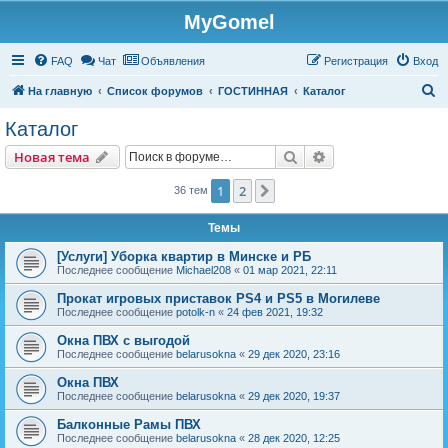
MyGomel
Регистрация
FAQ
Чат
Объявления
Р
е
г
и
с
т
р
а
ц
и
я
Вход
П
На главную
Список форумов
ГОСТИННАЯ
Каталог
о
Каталог
и
Новая тема
Поиск
Расширенный пои
Н
о
в
а
я
т
е
м
а
с
к
1
2
След.
36 тем
Темы
[Услуги] Уборка квартир в Минске и РБ
Последнее сообщение
Michael208
«
01 мар 2021, 22:11
Прокат игровых приставок PS4 и PS5 в Могилеве
Последнее сообщение
potolk-n
«
24 фев 2021, 19:32
Окна ПВХ с выгодой
Последнее сообщение
belarusokna
«
29 дек 2020, 23:16
Окна ПВХ
Последнее сообщение
belarusokna
«
29 дек 2020, 19:37
Балконные Рамы ПВХ
Последнее сообщение
belarusokna
«
28 дек 2020, 12:25