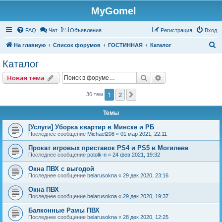
MyGomel
Регистрация
FAQ
Чат
Объявления
Р
е
г
и
с
т
р
а
ц
и
я
Вход
П
На главную
Список форумов
ГОСТИННАЯ
Каталог
о
Каталог
и
Новая тема
Поиск
Расширенный пои
Н
о
в
а
я
т
е
м
а
с
к
1
2
След.
36 тем
Темы
[Услуги] Уборка квартир в Минске и РБ
Последнее сообщение
Michael208
«
01 мар 2021, 22:11
Прокат игровых приставок PS4 и PS5 в Могилеве
Последнее сообщение
potolk-n
«
24 фев 2021, 19:32
Окна ПВХ с выгодой
Последнее сообщение
belarusokna
«
29 дек 2020, 23:16
Окна ПВХ
Последнее сообщение
belarusokna
«
29 дек 2020, 19:37
Балконные Рамы ПВХ
Последнее сообщение
belarusokna
«
28 дек 2020, 12:25