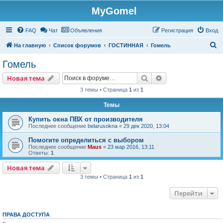
MyGomel
Регистрация
FAQ
Чат
Объявления
Р
е
г
и
с
т
р
а
ц
и
я
Вход
П
На главную
Список форумов
ГОСТИННАЯ
Гомель
о
Гомель
и
Новая тема
Поиск
Расширенный пои
Н
о
в
а
я
т
е
м
а
с
3 темы • Страница
1
из
1
к
Темы
Купить окна ПВХ от производителя
Последнее сообщение
belarusokna
«
29 дек 2020, 13:04
Помогите определиться с выбором
Последнее сообщение
Maus
«
23 мар 2016, 13:11
Ответы:
1
Новая тема
Н
о
в
а
я
т
е
м
а
3 темы • Страница
1
из
1
Перейти
ПРАВА ДОСТУПА