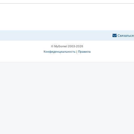
С
в
я
з
а
т
ь
с
я
© MyGomel 2003-2026
Конфиденциальность
|
Правила