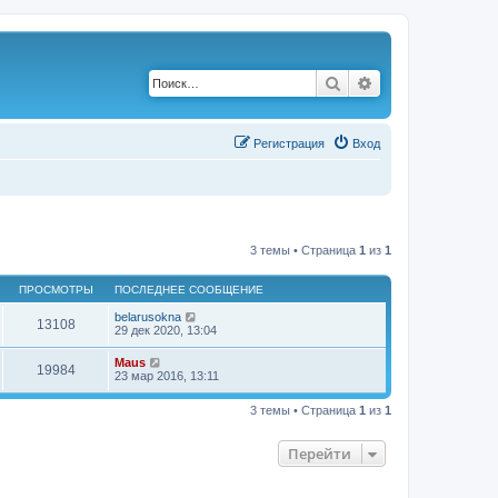
Поиск
Расширенный по
Р
е
г
и
с
т
р
а
ц
и
я
Вход
3 темы • Страница
1
из
1
ПРОСМОТРЫ
ПОСЛЕДНЕЕ СООБЩЕНИЕ
belarusokna
13108
29 дек 2020, 13:04
Maus
19984
23 мар 2016, 13:11
3 темы • Страница
1
из
1
Перейти