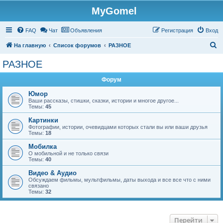
MyGomel
Регистрация
FAQ
Чат
Объявления
Р
е
г
и
с
т
р
а
ц
и
я
Вход
П
На главную
Список форумов
РАЗНОЕ
о
РАЗНОЕ
и
Форум
с
к
Юмор
Ваши рассказы, стишки, сказки, истории и многое другое...
Темы:
45
Картинки
Фотографии, истории, очевидцами которых стали вы или ваши друзья
Темы:
18
Мобилка
О мобильной и не только связи
Темы:
40
Видео & Аудио
Обсуждаем фильмы, мультфильмы, даты выхода и все все что с ними
связано
Темы:
32
Перейти