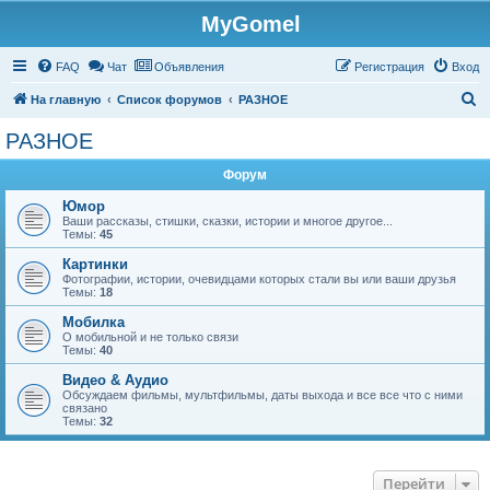
MyGomel
Регистрация
FAQ
Чат
Объявления
Р
е
г
и
с
т
р
а
ц
и
я
Вход
П
На главную
Список форумов
РАЗНОЕ
о
РАЗНОЕ
и
Форум
с
к
Юмор
Ваши рассказы, стишки, сказки, истории и многое другое...
Темы:
45
Картинки
Фотографии, истории, очевидцами которых стали вы или ваши друзья
Темы:
18
Мобилка
О мобильной и не только связи
Темы:
40
Видео & Аудио
Обсуждаем фильмы, мультфильмы, даты выхода и все все что с ними
связано
Темы:
32
Перейти