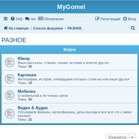
MyGomel
Регистрация
FAQ
Чат
Объявления
Р
е
г
и
с
т
р
а
ц
и
я
Вход
П
На главную
Список форумов
РАЗНОЕ
о
РАЗНОЕ
и
Форум
с
к
Юмор
Ваши рассказы, стишки, сказки, истории и многое другое...
Темы:
45
Картинки
Фотографии, истории, очевидцами которых стали вы или ваши друзья
Темы:
18
Мобилка
О мобильной и не только связи
Темы:
40
Видео & Аудио
Обсуждаем фильмы, мультфильмы, даты выхода и все все что с ними
связано
Темы:
32
Перейти