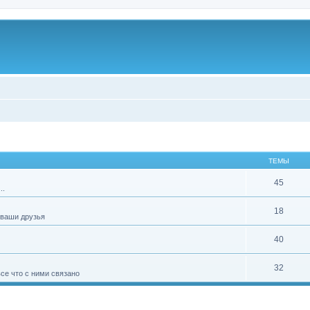
ТЕМЫ
45
..
18
 ваши друзья
40
32
е что с ними связано