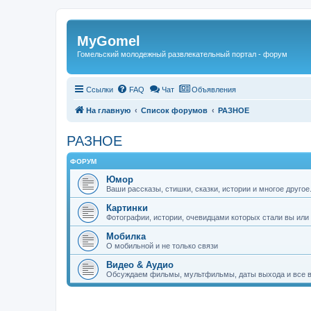
Регистрация
MyGomel
Гомельский молодежный развлекательный портал - форум
Ссылки
FAQ
Чат
Объявления
На главную
Список форумов
РАЗНОЕ
РАЗНОЕ
ФОРУМ
Юмор
Ваши рассказы, стишки, сказки, истории и многое другое.
Картинки
Фотографии, истории, очевидцами которых стали вы или
Мобилка
О мобильной и не только связи
Видео & Аудио
Обсуждаем фильмы, мультфильмы, даты выхода и все вс