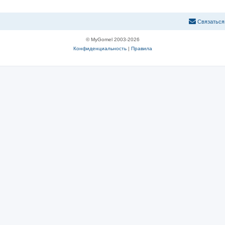
С
в
я
з
а
т
ь
с
я
© MyGomel 2003-2026
Конфиденциальность
|
Правила