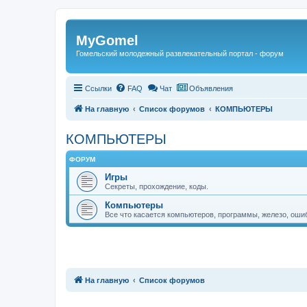
Регистрация
MyGomel
Гомельский молодежный развлекательный портал - форум
Ссылки
FAQ
Чат
Объявления
На главную
Список форумов
КОМПЬЮТЕРЫ
КОМПЬЮТЕРЫ
ФОРУМ
Игры
Секреты, прохождение, коды.
Компьютеры
Все что касается компьютеров, программы, железо, ошиб
Связаться с
На главную
Список форумов
администрацией