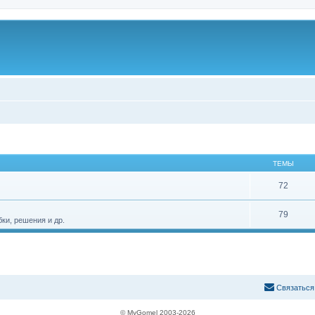
ТЕМЫ
72
79
ки, решения и др.
С
в
я
з
а
т
ь
с
я
© MyGomel 2003-2026