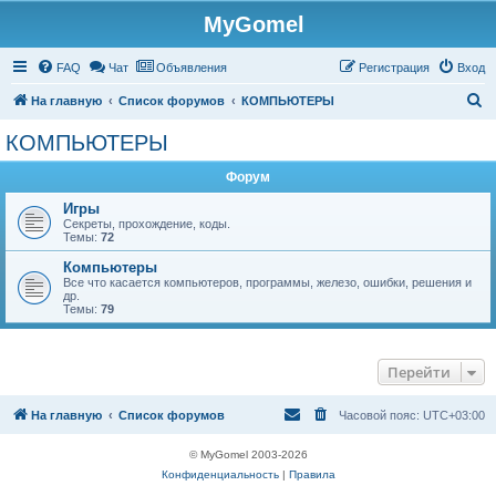
MyGomel
Регистрация
FAQ
Чат
Объявления
Р
е
г
и
с
т
р
а
ц
и
я
Вход
П
На главную
Список форумов
КОМПЬЮТЕРЫ
о
КОМПЬЮТЕРЫ
и
Форум
с
к
Игры
Секреты, прохождение, коды.
Темы:
72
Компьютеры
Все что касается компьютеров, программы, железо, ошибки, решения и
др.
Темы:
79
Перейти
На главную
Список форумов
Часовой пояс:
UTC+03:00
© MyGomel 2003-2026
Конфиденциальность
|
Правила