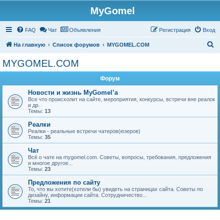
MyGomel
Регистрация
FAQ
Чат
Объявления
Р
е
г
и
с
т
р
а
ц
и
я
Вход
П
На главную
Список форумов
MYGOMEL.COM
о
MYGOMEL.COM
и
Форум
с
к
Новости и жизнь MyGomel’a
Все что происхолит на сайте, мероприятия, конкурсы, встречи вне реалок
и др.
Темы:
13
Реалки
Реалки - реальные встречи чатеров(юзеров)
Темы:
35
Чат
Всё о чате на mygomel.com. Советы, вопросы, требования, предложения
и многое другое...
Темы:
23
Предложения по сайту
То, что вы хотите(хотели бы) увидеть на страницах сайта. Советы по
дизайну, информации сайта. Сотрудничество...
Темы:
21