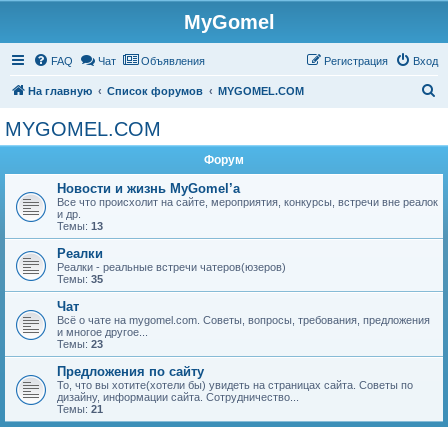
MyGomel
Регистрация
FAQ
Чат
Объявления
Р
е
г
и
с
т
р
а
ц
и
я
Вход
П
На главную
Список форумов
MYGOMEL.COM
о
MYGOMEL.COM
и
Форум
с
к
Новости и жизнь MyGomel’a
Все что происхолит на сайте, мероприятия, конкурсы, встречи вне реалок
и др.
Темы:
13
Реалки
Реалки - реальные встречи чатеров(юзеров)
Темы:
35
Чат
Всё о чате на mygomel.com. Советы, вопросы, требования, предложения
и многое другое...
Темы:
23
Предложения по сайту
То, что вы хотите(хотели бы) увидеть на страницах сайта. Советы по
дизайну, информации сайта. Сотрудничество...
Темы:
21