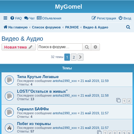
MyGomel
Регистрация
FAQ
Чат
Объявления
Р
е
г
и
с
т
р
а
ц
и
я
Вход
П
На главную
Список форумов
РАЗНОЕ
Видео & Аудио
о
Видео & Аудио
и
Новая тема
Поиск
Расширенный пои
Н
о
в
а
я
т
е
м
а
с
к
1
2
След.
32 темы
Темы
Типа Крутые Легавые
Последнее сообщение
antoha1990_xxx
«
21 май 2019, 11:59
Ответы:
4
LOST/"Остаться в живых"
Последнее сообщение
antoha1990_xxx
«
21 май 2019, 11:58
Ответы:
13
1
2
Сериалл БАФФи
Последнее сообщение
antoha1990_xxx
«
21 май 2019, 11:57
Ответы:
4
Побег из тюрьмы
Последнее сообщение
antoha1990_xxx
«
21 май 2019, 11:57
Ответы:
57
1
2
3
4
5
6