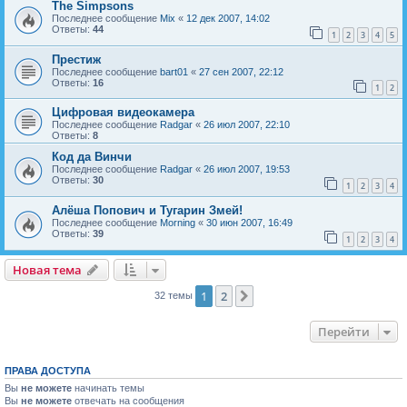
The Simpsons
Последнее сообщение
Mix
«
12 дек 2007, 14:02
Ответы:
44
1
2
3
4
5
Престиж
Последнее сообщение
bart01
«
27 сен 2007, 22:12
Ответы:
16
1
2
Цифровая видеокамера
Последнее сообщение
Radgar
«
26 июл 2007, 22:10
Ответы:
8
Код да Винчи
Последнее сообщение
Radgar
«
26 июл 2007, 19:53
Ответы:
30
1
2
3
4
Алёша Попович и Тугарин Змей!
Последнее сообщение
Morning
«
30 июн 2007, 16:49
Ответы:
39
1
2
3
4
Новая тема
Н
о
в
а
я
т
е
м
а
1
2
След.
32 темы
Перейти
ПРАВА ДОСТУПА
Вы
не можете
начинать темы
Вы
не можете
отвечать на сообщения