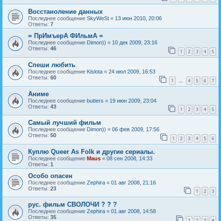
Восстаноление данных
Последнее сообщение
SkyWeSt
«
13 июн 2010, 20:06
Ответы:
7
= ПрИмъерА ФИльмА =
Последнее сообщение
Dimon))
«
10 дек 2009, 23:16
Ответы:
46
1
2
3
4
5
Спеши любить
Последнее сообщение
Kislota
«
24 июл 2009, 16:53
Ответы:
60
1
4
5
6
7
…
Аниме
Последнее сообщение
butters
«
19 июн 2009, 23:04
Ответы:
43
1
2
3
4
5
Самый лучший фильм
Последнее сообщение
Dimon))
«
06 фев 2009, 17:56
Ответы:
50
1
2
3
4
5
6
Куплю Queer As Folk и другие сериалы.
Последнее сообщение
Maus
«
08 сен 2008, 14:33
Ответы:
1
Особо опасен
Последнее сообщение
Zephira
«
01 авг 2008, 21:16
Ответы:
23
1
2
3
рус. фильм СВОЛОЧИ ? ? ?
Последнее сообщение
Zephira
«
01 авг 2008, 14:58
Ответы:
35
1
2
3
4