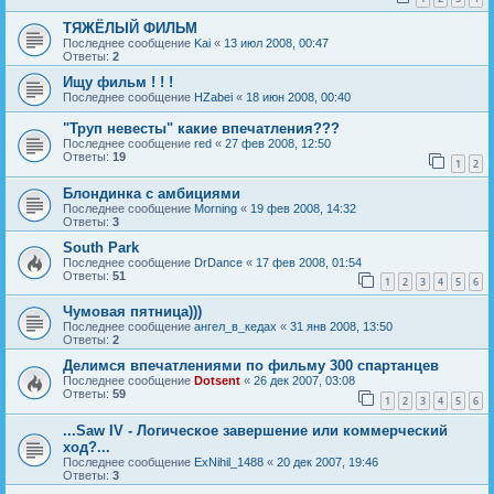
ТЯЖЁЛЫЙ ФИЛЬМ
Последнее сообщение
Kai
«
13 июл 2008, 00:47
Ответы:
2
Ищу фильм ! ! !
Последнее сообщение
HZabei
«
18 июн 2008, 00:40
"Труп невесты" какие впечатления???
Последнее сообщение
red
«
27 фев 2008, 12:50
Ответы:
19
1
2
Блондинка с амбициями
Последнее сообщение
Morning
«
19 фев 2008, 14:32
Ответы:
3
South Park
Последнее сообщение
DrDance
«
17 фев 2008, 01:54
Ответы:
51
1
2
3
4
5
6
Чумовая пятница)))
Последнее сообщение
ангел_в_кедах
«
31 янв 2008, 13:50
Ответы:
2
Делимся впечатлениями по фильму 300 спартанцев
Последнее сообщение
Dotsent
«
26 дек 2007, 03:08
Ответы:
59
1
2
3
4
5
6
...Saw IV - Логическое завершение или коммерческий
ход?...
Последнее сообщение
ExNihil_1488
«
20 дек 2007, 19:46
Ответы:
3